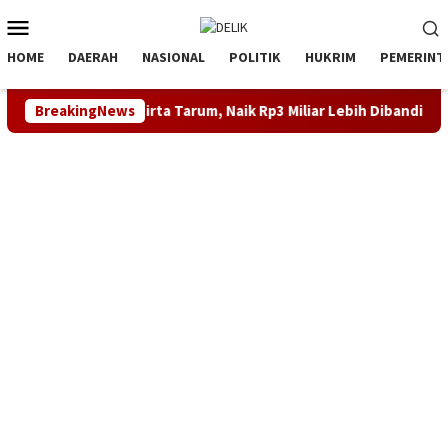
Loncat
Menu
ke
Mobile
konten
HOME
DAERAH
NASIONAL
POLITIK
HUKRIM
PEMERINT
25 Perumdam Tirta Tarum, Naik Rp3 Miliar Lebih Dibanding Tahun
BreakingNews