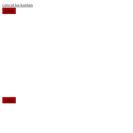
Loncat ke konten
tutup
tutup