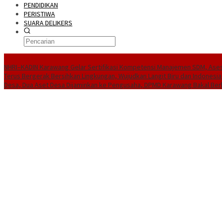
PENDIDIKAN
PERISTIWA
SUARA DELIKERS
BreakingNews
NHRI–KADIN Karawang Gelar Sertifikasi Kompetensi Manajemen SDM, Ases
Terus Bergerak Bersihkan Lingkungan, Wujudkan Langit Biru dan Indonesia
Desa, Dua Aset Desa Dijaminkan ke Pengusaha, DPMD Karawang Bakal Ber