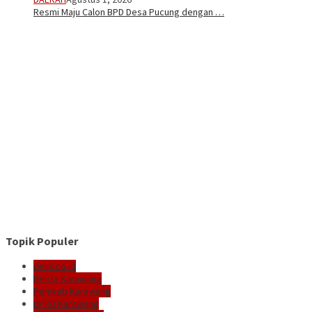
Resmi Maju Calon BPD Desa Pucung dengan …
Topik Populer
delik.co.id
Berita Karawang
Pemkab Karawang
DPRD Karawang