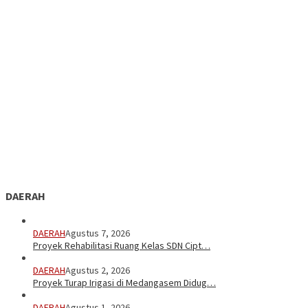
DAERAH
DAERAH
Agustus 7, 2026
Proyek Rehabilitasi Ruang Kelas SDN Cipt…
DAERAH
Agustus 2, 2026
Proyek Turap Irigasi di Medangasem Didug…
DAERAH
Agustus 1, 2026