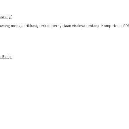
rawang’
ng mengklarifikasi, terkait pernyataan viralnya tentang ‘Kompetensi SD
 Banjir