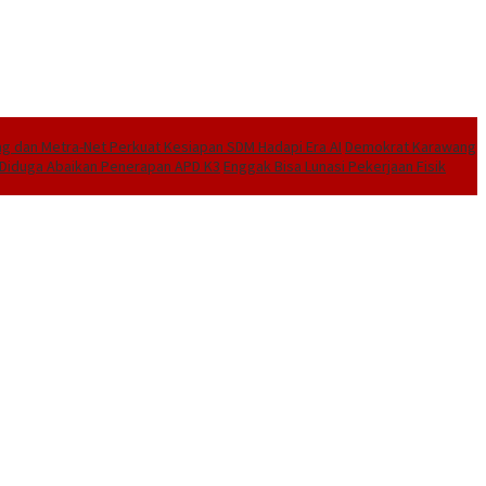
 dan Metra-Net Perkuat Kesiapan SDM Hadapi Era AI
Demokrat Karawang
I Diduga Abaikan Penerapan APD K3
Enggak Bisa Lunasi Pekerjaan Fisik