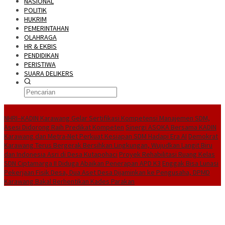
NASIONAL
POLITIK
HUKRIM
PEMERINTAHAN
OLAHRAGA
HR & EKBIS
PENDIDIKAN
PERISTIWA
SUARA DELIKERS
BreakingNews
NHRI–KADIN Karawang Gelar Sertifikasi Kompetensi Manajemen SDM,
Asesi Didorong Raih Predikat Kompeten
Sinergi ASOKA Bersama KADIN
Karawang dan Metra-Net Perkuat Kesiapan SDM Hadapi Era AI
Demokrat
Karawang Terus Bergerak Bersihkan Lingkungan, Wujudkan Langit Biru
dan Indonesia Asri di Desa Kutapohaci
Proyek Rehabilitasi Ruang Kelas
SDN Ciptamarga II Diduga Abaikan Penerapan APD K3
Enggak Bisa Lunasi
Pekerjaan Fisik Desa, Dua Aset Desa Dijaminkan ke Pengusaha, DPMD
Karawang Bakal Berhentikan Kades Parakan