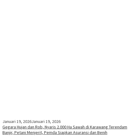
Januari 19, 2026
Januari 19, 2026
Gegara Hujan dan Rob, Nyaris 2.000 Ha Sawah di Karawang Terendam
Banjir, Petani Menjerit, Pemda Siapkan Asuransi dan Benih