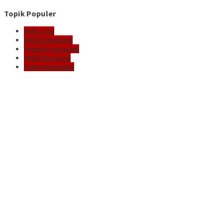
Topik Populer
delik.co.id
Berita Karawang
Pemkab Karawang
DPRD Karawang
Polres Karawang