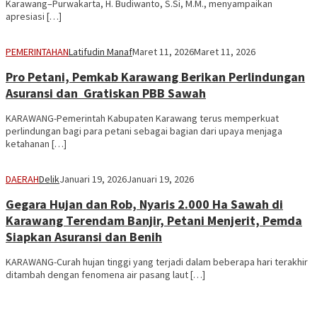
Karawang–Purwakarta, H. Budiwanto, S.Si, M.M., menyampaikan
apresiasi […]
PEMERINTAHAN
Latifudin Manaf
Maret 11, 2026
Maret 11, 2026
Pro Petani, Pemkab Karawang Berikan Perlindungan
Asuransi dan Gratiskan PBB Sawah
KARAWANG-Pemerintah Kabupaten Karawang terus memperkuat
perlindungan bagi para petani sebagai bagian dari upaya menjaga
ketahanan […]
DAERAH
Delik
Januari 19, 2026
Januari 19, 2026
Gegara Hujan dan Rob, Nyaris 2.000 Ha Sawah di
Karawang Terendam Banjir, Petani Menjerit, Pemda
Siapkan Asuransi dan Benih
KARAWANG-Curah hujan tinggi yang terjadi dalam beberapa hari terakhir
ditambah dengan fenomena air pasang laut […]