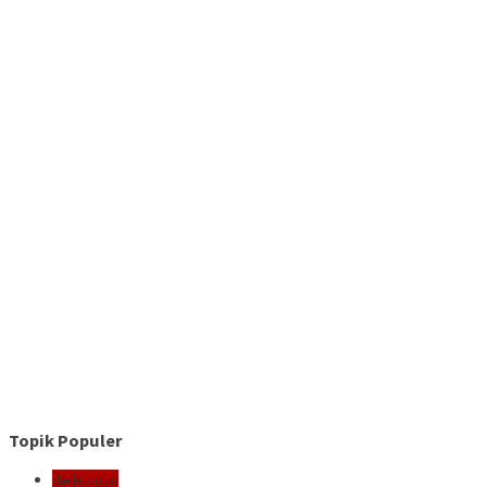
Topik Populer
delik.co.id