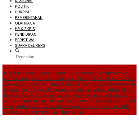
NASIONAL
POLITIK
HUKRIM
PEMERINTAHAN
OLAHRAGA
HR & EKBIS
PENDIDIKAN
PERISTIWA
SUARA DELIKERS
BreakingNews
NHRI–KADIN Karawang Gelar Sertifikasi Kompetensi Manajemen SDM,
Asesi Didorong Raih Predikat Kompeten
Sinergi ASOKA Bersama KADIN
Karawang dan Metra-Net Perkuat Kesiapan SDM Hadapi Era AI
Demokrat
Karawang Terus Bergerak Bersihkan Lingkungan, Wujudkan Langit Biru
dan Indonesia Asri di Desa Kutapohaci
Proyek Rehabilitasi Ruang Kelas
SDN Ciptamarga II Diduga Abaikan Penerapan APD K3
Enggak Bisa Lunasi
Pekerjaan Fisik Desa, Dua Aset Desa Dijaminkan ke Pengusaha, DPMD
Karawang Bakal Berhentikan Kades Parakan