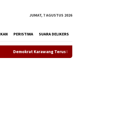
tutup
JUMAT, 7 AGUSTUS 2026
IKAN
PERISTIWA
SUARA DELIKERS
ang Terus Bergerak Bersihkan Lingkungan, Wujudkan Langit Biru 