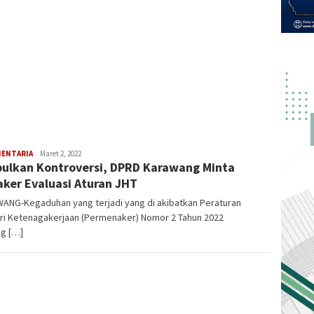
MENTARIA
Latifudin
Maret 2, 2022
ulkan Kontroversi, DPRD Karawang Minta
Manaf
ker Evaluasi Aturan JHT
ANG-Kegaduhan yang terjadi yang di akibatkan Peraturan
ri Ketenagakerjaan (Permenaker) Nomor 2 Tahun 2022
ng […]