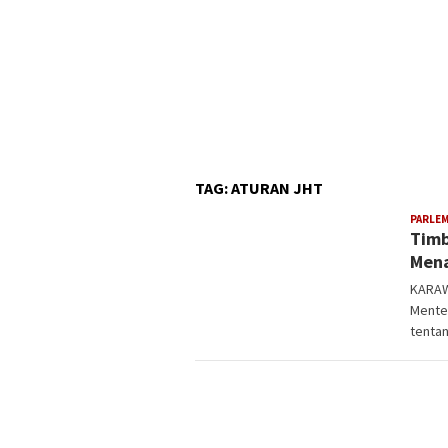
TAG:
ATURAN JHT
PARLE
Timb
Mena
KARAW
Mente
tenta