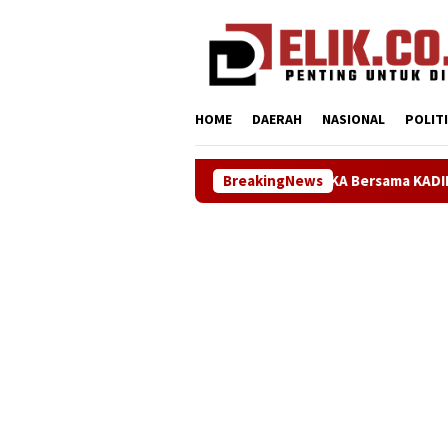
Loncat
tutup
ke
konten
HOME
DAERAH
NASIONAL
POLIT
Sinergi ASOKA Bersama KADIN Karawang dan Metra-
BreakingNews