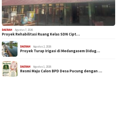
DAERAH
Agustus 7, 2026
Proyek Rehabilitasi Ruang Kelas SDN Cipt…
DAERAH
Agustus 2, 2026
Proyek Turap Irigasi di Medangasem Didug…
DAERAH
Agustus 1, 2026
Resmi Maju Calon BPD Desa Pucung dengan …