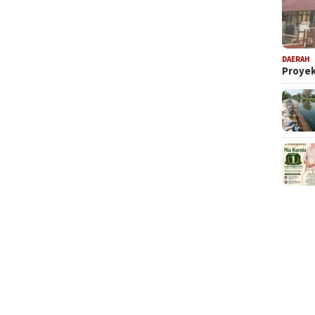
DAERAH
Proyek