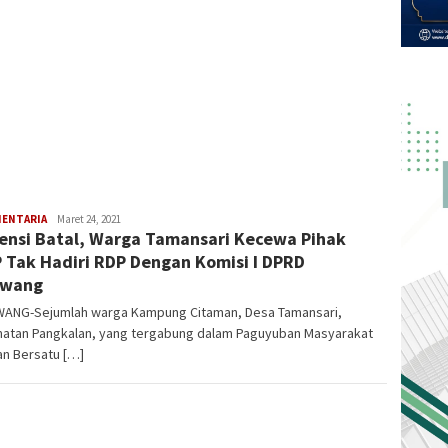
MENTARIA
Latifudin
Maret 24, 2021
ensi Batal, Warga Tamansari Kecewa Pihak
Manaf
 Tak Hadiri RDP Dengan Komisi I DPRD
awang
ANG-Sejumlah warga Kampung Citaman, Desa Tamansari,
atan Pangkalan, yang tergabung dalam Paguyuban Masyarakat
an Bersatu […]