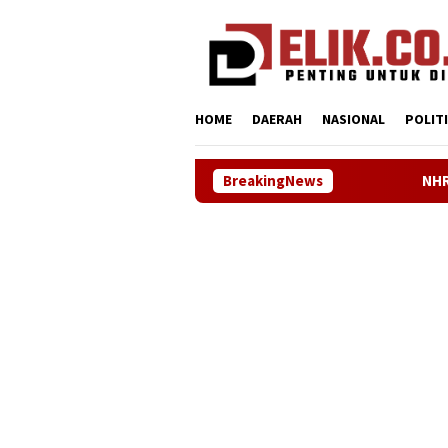
Loncat
tutup
ke
konten
HOME
DAERAH
NASIONAL
POLIT
BreakingNews
NHRI–KADIN Karawang 