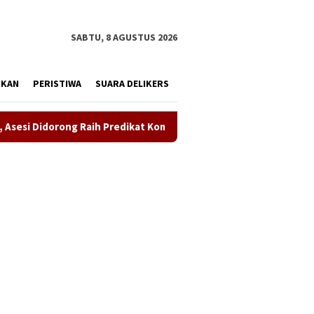
tutup
SABTU, 8 AGUSTUS 2026
IKAN
PERISTIWA
SUARA DELIKERS
aih Predikat Kompeten
Sinergi ASOKA Bersama KADIN Kar