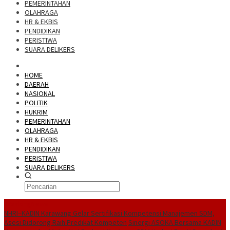
PEMERINTAHAN
OLAHRAGA
HR & EKBIS
PENDIDIKAN
PERISTIWA
SUARA DELIKERS
HOME
DAERAH
NASIONAL
POLITIK
HUKRIM
PEMERINTAHAN
OLAHRAGA
HR & EKBIS
PENDIDIKAN
PERISTIWA
SUARA DELIKERS
BreakingNews
NHRI–KADIN Karawang Gelar Sertifikasi Kompetensi Manajemen SDM,
Asesi Didorong Raih Predikat Kompeten
Sinergi ASOKA Bersama KADIN