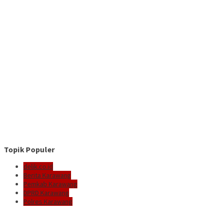
Topik Populer
delik.co.id
Berita Karawang
Pemkab Karawang
DPRD Karawang
Polres Karawang