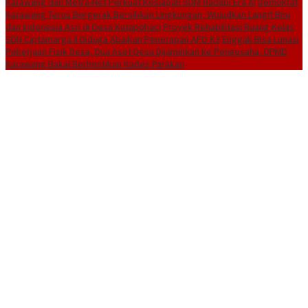
Karawang dan Metra-Net Perkuat Kesiapan SDM Hadapi Era AI
Demokrat
Karawang Terus Bergerak Bersihkan Lingkungan, Wujudkan Langit Biru
dan Indonesia Asri di Desa Kutapohaci
Proyek Rehabilitasi Ruang Kelas
SDN Ciptamarga II Diduga Abaikan Penerapan APD K3
Enggak Bisa Lunasi
Pekerjaan Fisik Desa, Dua Aset Desa Dijaminkan ke Pengusaha, DPMD
Karawang Bakal Berhentikan Kades Parakan