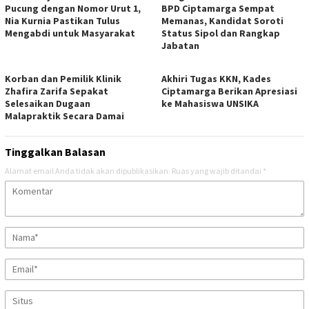
Pucung dengan Nomor Urut 1,
BPD Ciptamarga Sempat
Nia Kurnia Pastikan Tulus
Memanas, Kandidat Soroti
Mengabdi untuk Masyarakat
Status Sipol dan Rangkap
Jabatan
Korban dan Pemilik Klinik
Akhiri Tugas KKN, Kades
Zhafira Zarifa Sepakat
Ciptamarga Berikan Apresiasi
Selesaikan Dugaan
ke Mahasiswa UNSIKA
Malapraktik Secara Damai
Tinggalkan Balasan
Alamat email Anda tidak akan dipublikasikan.
Ruas yang wajib ditandai
*