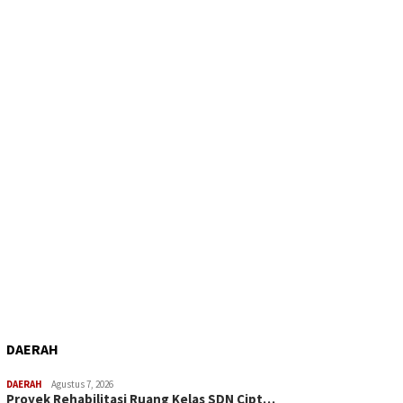
DAERAH
DAERAH
Agustus 7, 2026
Proyek Rehabilitasi Ruang Kelas SDN Cipt…