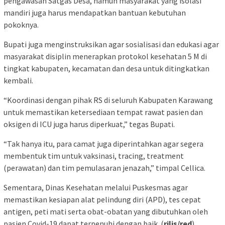
pengawasan Satgas Desa, namun masyarakat yang isolasi
mandiri juga harus mendapatkan bantuan kebutuhan
pokoknya.
Bupati juga menginstruksikan agar sosialisasi dan edukasi agar
masyarakat disiplin menerapkan protokol kesehatan 5 M di
tingkat kabupaten, kecamatan dan desa untuk ditingkatkan
kembali.
“Koordinasi dengan pihak RS di seluruh Kabupaten Karawang
untuk memastikan ketersediaan tempat rawat pasien dan
oksigen di ICU juga harus diperkuat,” tegas Bupati.
“Tak hanya itu, para camat juga diperintahkan agar segera
membentuk tim untuk vaksinasi, tracing, treatment
(perawatan) dan tim pemulasaran jenazah,” timpal Cellica.
Sementara, Dinas Kesehatan melalui Puskesmas agar
memastikan kesiapan alat pelindung diri (APD), tes cepat
antigen, peti mati serta obat-obatan yang dibutuhkan oleh
pasien Covid-19 dapat terpenuhi dengan baik. (
rilis/red
).