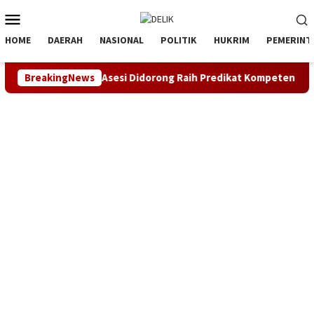
Loncat
Menu
ke
Mobile
konten
HOME
DAERAH
NASIONAL
POLITIK
HUKRIM
PEMERINT
jemen SDM, Asesi Didorong Raih Predikat Kompeten
BreakingNews
Sine