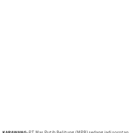
KARAWANG
-PT Mas Putih Belitung (MPB) sedang jadi sorotan