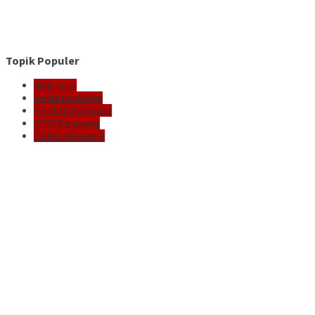
Topik Populer
delik.co.id
Berita Karawang
Pemkab Karawang
DPRD Karawang
Polres Karawang