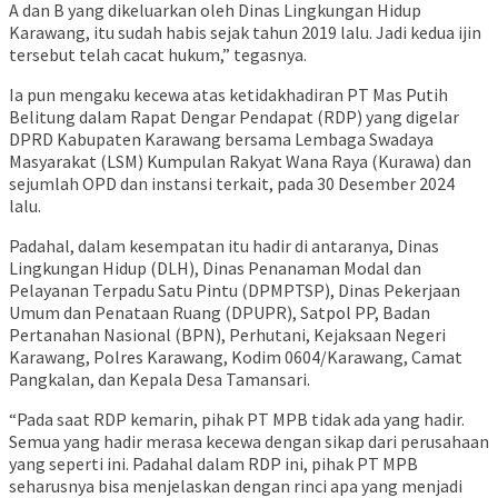
A dan B yang dikeluarkan oleh Dinas Lingkungan Hidup
Karawang, itu sudah habis sejak tahun 2019 lalu. Jadi kedua ijin
tersebut telah cacat hukum,” tegasnya.
Ia pun mengaku kecewa atas ketidakhadiran PT Mas Putih
Belitung dalam Rapat Dengar Pendapat (RDP) yang digelar
DPRD Kabupaten Karawang bersama Lembaga Swadaya
Masyarakat (LSM) Kumpulan Rakyat Wana Raya (Kurawa) dan
sejumlah OPD dan instansi terkait, pada 30 Desember 2024
lalu.
Padahal, dalam kesempatan itu hadir di antaranya, Dinas
Lingkungan Hidup (DLH), Dinas Penanaman Modal dan
Pelayanan Terpadu Satu Pintu (DPMPTSP), Dinas Pekerjaan
Umum dan Penataan Ruang (DPUPR), Satpol PP, Badan
Pertanahan Nasional (BPN), Perhutani, Kejaksaan Negeri
Karawang, Polres Karawang, Kodim 0604/Karawang, Camat
Pangkalan, dan Kepala Desa Tamansari.
“Pada saat RDP kemarin, pihak PT MPB tidak ada yang hadir.
Semua yang hadir merasa kecewa dengan sikap dari perusahaan
yang seperti ini. Padahal dalam RDP ini, pihak PT MPB
seharusnya bisa menjelaskan dengan rinci apa yang menjadi