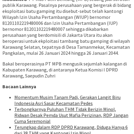
publik Karawang. Pasalnya perusahaan yang bergerak di bidang
eksploitasi batu gamping itu disebut-sebut telah kantongi
Wilayah Izin Usaha Pertambangan (WIUP) bernomor
81201102219480006 dan Izin Usaha Pertambangan (IUP)
bernomor 81201102219480007 sehingga dikabarkan
perusahaan yang berdomisili di Jakarta Utara itu akan
beroperasi untuk ekploitasi tambang batu gamping di wilayah
Karawang Selatan, tepatnya di Desa Tamanmekar, Kecamatan
Pangkalan, mulai 26 Januari 2024 hingga 26 Januari 2044.
Bakal beroperasinya PT MPB mengusik sejumlah kalangan di
Kabupaten Karawang, di antaranya Ketua Komisi I DPRD
Karawang, Saepudin Zuhri
Bacaan Lainnya
Momentum Musim Tanam Padi, Gerakan Langit Biru
Indonesia Asri Sasar Kecamatan Pedes
Terbongkarnya Puluhan THM Tidak Berizin Minol,
Ridwan Desak Pemda Usut Mafia Perizinan, RDP Jangan
Cuma Seremonial
Terungkap dalam RDP DPRD Karawang, Diduga Hanya 6
dari 38 THM yang Kantongi Izin Minol