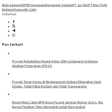
Batu gamping
DPRD Karawang
Karawang Selatan
PT Jui Shin
PT Mas Putih
Belitung
Saepudin Zuhri
Sebarkan
Pos terkait
Proyek Rehabilitasi Ruang Kelas SDN Ciptamarga II Diduga
Abaikan Penerapan APD K3
Proyek Turap Irigasi di Medangasem Diduga Dikerjakan Ugal-
Ugalan, Tidak Pakai Kisdam dan Tidak Transparansi
Resmi Maju Calon BPD Desa Pucung dengan Nomor Urut 1, Nia
Kurnia Pastikan Tulus Mengabdi untuk Masyarakat