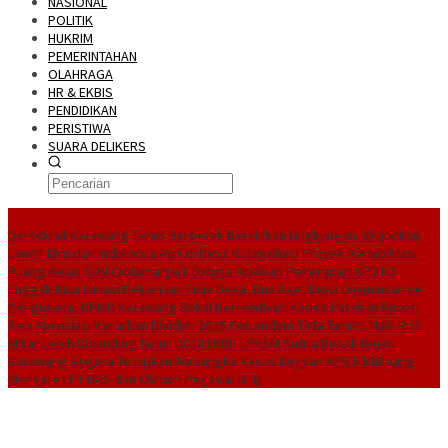
NASIONAL
POLITIK
HUKRIM
PEMERINTAHAN
OLAHRAGA
HR & EKBIS
PENDIDIKAN
PERISTIWA
SUARA DELIKERS
BreakingNews
Demokrat Karawang Terus Bergerak Bersihkan Lingkungan, Wujudkan
Langit Biru dan Indonesia Asri di Desa Kutapohaci
Proyek Rehabilitasi
Ruang Kelas SDN Ciptamarga II Diduga Abaikan Penerapan APD K3
Enggak Bisa Lunasi Pekerjaan Fisik Desa, Dua Aset Desa Dijaminkan ke
Pengusaha, DPMD Karawang Bakal Berhentikan Kades Parakan
Bupati
Aep Apresiasi Kenaikan Dividen 2025 Perumdam Tirta Tarum, Naik Rp3
Miliar Lebih Dibanding Tahun 2024
LKBH LPKSM Satria Desak Kejari
Karawang Segera Tetapkan Tersangka Kasus Dugaan KPR Fiktif yang
Menyeret PT BAS dan Oknum Pegawai BTN