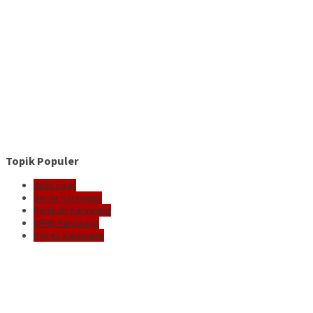
Topik Populer
delik.co.id
Berita Karawang
Pemkab Karawang
DPRD Karawang
Polres Karawang