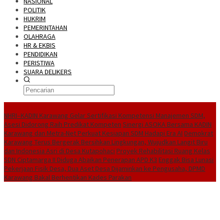
NASIONAL
POLITIK
HUKRIM
PEMERINTAHAN
OLAHRAGA
HR & EKBIS
PENDIDIKAN
PERISTIWA
SUARA DELIKERS
BreakingNews
NHRI–KADIN Karawang Gelar Sertifikasi Kompetensi Manajemen SDM,
Asesi Didorong Raih Predikat Kompeten
Sinergi ASOKA Bersama KADIN
Karawang dan Metra-Net Perkuat Kesiapan SDM Hadapi Era AI
Demokrat
Karawang Terus Bergerak Bersihkan Lingkungan, Wujudkan Langit Biru
dan Indonesia Asri di Desa Kutapohaci
Proyek Rehabilitasi Ruang Kelas
SDN Ciptamarga II Diduga Abaikan Penerapan APD K3
Enggak Bisa Lunasi
Pekerjaan Fisik Desa, Dua Aset Desa Dijaminkan ke Pengusaha, DPMD
Karawang Bakal Berhentikan Kades Parakan