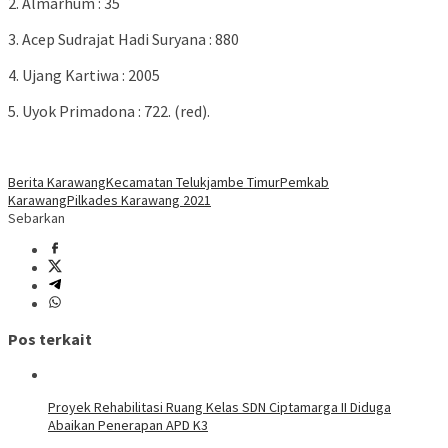
2. Almarhum : 35
3. Acep Sudrajat Hadi Suryana : 880
4. Ujang Kartiwa : 2005
5. Uyok Primadona : 722. (red).
Berita Karawang
Kecamatan Telukjambe Timur
Pemkab
Karawang
Pilkades Karawang 2021
Sebarkan
Pos terkait
Proyek Rehabilitasi Ruang Kelas SDN Ciptamarga II Diduga
Abaikan Penerapan APD K3