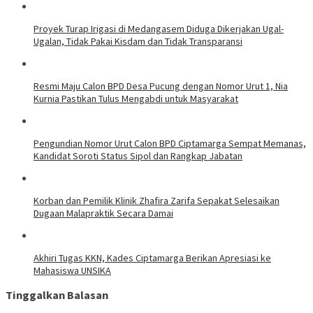
Proyek Turap Irigasi di Medangasem Diduga Dikerjakan Ugal-
Ugalan, Tidak Pakai Kisdam dan Tidak Transparansi
Resmi Maju Calon BPD Desa Pucung dengan Nomor Urut 1, Nia
Kurnia Pastikan Tulus Mengabdi untuk Masyarakat
Pengundian Nomor Urut Calon BPD Ciptamarga Sempat Memanas,
Kandidat Soroti Status Sipol dan Rangkap Jabatan
Korban dan Pemilik Klinik Zhafira Zarifa Sepakat Selesaikan
Dugaan Malapraktik Secara Damai
Akhiri Tugas KKN, Kades Ciptamarga Berikan Apresiasi ke
Mahasiswa UNSIKA
Tinggalkan Balasan