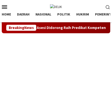
Loncat
Menu
ke
Mobile
konten
HOME
DAERAH
NASIONAL
POLITIK
HUKRIM
PEMERINT
emen SDM, Asesi Didorong Raih Predikat Kompeten
BreakingNews
Siner