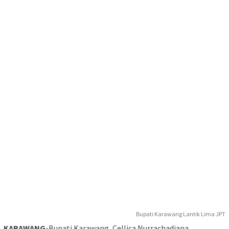
Bupati Karawang Lantik Lima JPT
KARAWANG
-Bupati Karawang, Cellica Nurrachadiana,