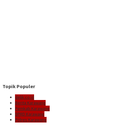
Topik Populer
delik.co.id
Berita Karawang
Pemkab Karawang
DPRD Karawang
Polres Karawang