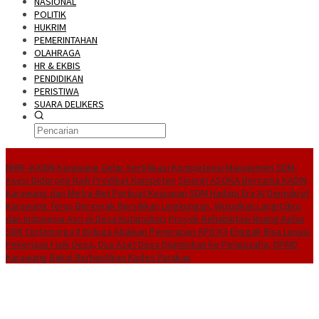
NASIONAL
POLITIK
HUKRIM
PEMERINTAHAN
OLAHRAGA
HR & EKBIS
PENDIDIKAN
PERISTIWA
SUARA DELIKERS
BreakingNews
NHRI–KADIN Karawang Gelar Sertifikasi Kompetensi Manajemen SDM,
Asesi Didorong Raih Predikat Kompeten
Sinergi ASOKA Bersama KADIN
Karawang dan Metra-Net Perkuat Kesiapan SDM Hadapi Era AI
Demokrat
Karawang Terus Bergerak Bersihkan Lingkungan, Wujudkan Langit Biru
dan Indonesia Asri di Desa Kutapohaci
Proyek Rehabilitasi Ruang Kelas
SDN Ciptamarga II Diduga Abaikan Penerapan APD K3
Enggak Bisa Lunasi
Pekerjaan Fisik Desa, Dua Aset Desa Dijaminkan ke Pengusaha, DPMD
Karawang Bakal Berhentikan Kades Parakan