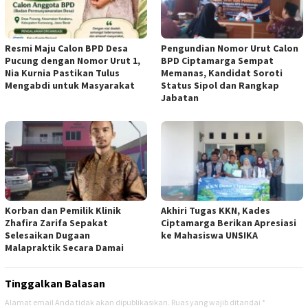
Resmi Maju Calon BPD Desa
Pengundian Nomor Urut Calon
Pucung dengan Nomor Urut 1,
BPD Ciptamarga Sempat
Nia Kurnia Pastikan Tulus
Memanas, Kandidat Soroti
Mengabdi untuk Masyarakat
Status Sipol dan Rangkap
Jabatan
Korban dan Pemilik Klinik
Akhiri Tugas KKN, Kades
Zhafira Zarifa Sepakat
Ciptamarga Berikan Apresiasi
Selesaikan Dugaan
ke Mahasiswa UNSIKA
Malapraktik Secara Damai
Tinggalkan Balasan
Alamat email Anda tidak akan dipublikasikan.
Ruas yang wajib ditandai
*