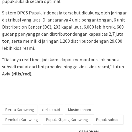
pupuk subsidi secara optimal.
Sistem DPCS Pupuk Indonesia tersebut didukung oleh jaringan
distribusi yang luas. Di antaranya 4 unit pengantongan, 6 unit
Distribution Center (DC), 203 kapal laut, 6.000 lebih truk, 600
gudang penyangga dan distributor dengan kapasitas 2,7 juta
ton, serta memiliki jaringan 1.200 distributor dengan 29.000
lebih kios resmi.
“Datanya realtime, jadi kami dapat memantau stok pupuk
subsidi mulai dari lini produksi hingga kios-kios resmi,” tutup
Aviv. (
rilis/red
).
Berita Karawang
delik.co.id
Musim tanam
Pemkab Karawang
Pupuk KUjang Karawang
Pupuk subsidi
SEBARKAN