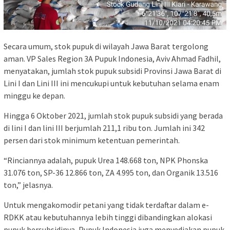
Secara umum, stok pupuk di wilayah Jawa Barat tergolong
aman. VP Sales Region 3A Pupuk Indonesia, Aviv Ahmad Fadhil,
menyatakan, jumlah stok pupuk subsidi Provinsi Jawa Barat di
Lini I dan Lini III ini mencukupi untuk kebutuhan selama enam
minggu ke depan.
Hingga 6 Oktober 2021, jumlah stok pupuk subsidi yang berada
di lini I dan lini III berjumlah 211,1 ribu ton. Jumlah ini 342
persen dari stok minimum ketentuan pemerintah.
“Rinciannya adalah, pupuk Urea 148.668 ton, NPK Phonska
31.076 ton, SP-36 12.866 ton, ZA 4.995 ton, dan Organik 13.516
ton,” jelasnya.
Untuk mengakomodir petani yang tidak terdaftar dalam e-
RDKK atau kebutuhannya lebih tinggi dibandingkan alokasi
pupuk bersubsidinya, Pupuk Indonesia juga menyediakan pupuk