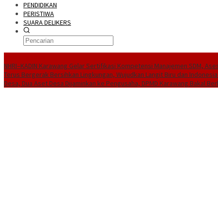
PENDIDIKAN
PERISTIWA
SUARA DELIKERS
BreakingNews
NHRI–KADIN Karawang Gelar Sertifikasi Kompetensi Manajemen SDM, Ases
Terus Bergerak Bersihkan Lingkungan, Wujudkan Langit Biru dan Indonesia
Desa, Dua Aset Desa Dijaminkan ke Pengusaha, DPMD Karawang Bakal Ber