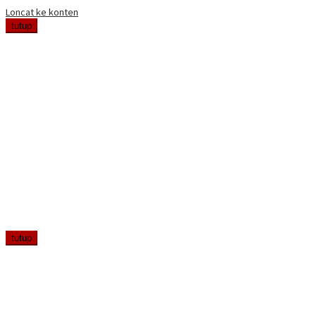
Loncat ke konten
tutup
tutup