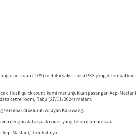
mungutan suara (TPS) melalui saksi-saksi PKS yang ditempatkan
 acak. Hasil quick count kami menunjukkan pasangan Aep-Maslani
 data cetre room, Rabu (27/11/2024) malam.
ng tersebar di seluruh wilayah Karawang.
berbeda dengan data quick count yang telah diumumkan.
n Aep-Maslani,” tambahnya.