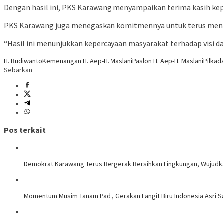
Dengan hasil ini, PKS Karawang menyampaikan terima kasih kep
PKS Karawang juga menegaskan komitmennya untuk terus mengawa
“Hasil ini menunjukkan kepercayaan masyarakat terhadap visi 
H. Budiwanto
Kemenangan H. Aep-H. Maslani
Paslon H. Aep-H. Maslani
Pilkad
Sebarkan
Pos terkait
Demokrat Karawang Terus Bergerak Bersihkan Lingkungan, Wujudkan 
Momentum Musim Tanam Padi, Gerakan Langit Biru Indonesia Asri 