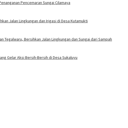
n Penanganan Pencemaran Sungai Cilamaya
ihkan Jalan Lingkungan dan Irigasi di Desa Kutamukti
an Tegalwaru, Bersihkan Jalan Lingkungan dan Sungai dari Sampah
ang Gelar Aksi Bersih-Bersih di Desa Sukaluyu