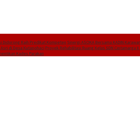
i Didorong Raih Predikat Kompeten
Sinergi ASOKA Bersama KADIN Karawang
 Asri di Desa Kutapohaci
Proyek Rehabilitasi Ruang Kelas SDN Ciptamarga I
hentikan Kades Parakan