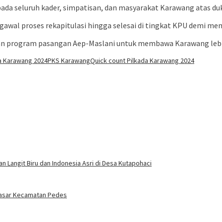
ada seluruh kader, simpatisan, dan masyarakat Karawang atas du
l proses rekapitulasi hingga selesai di tingkat KPU demi memas
dan program pasangan Aep-Maslani untuk membawa Karawang lebih
a Karawang 2024
PKS Karawang
Quick count Pilkada Karawang 2024
Langit Biru dan Indonesia Asri di Desa Kutapohaci
Sasar Kecamatan Pedes