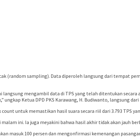
acak (random sampling). Data diperoleh langsung dari tempat pe
ami langsung mengambil data di TPS yang telah ditentukan secara
k,” ungkap Ketua DPD PKS Karawang, H. Budiwanto, langsung dari
k count untuk memastikan hasil suara secara riil dari 3.793 TPS ya
ai malam ini. Ia juga meyakini bahwa hasil akhir tidak akan jauh 
TPS akan masuk 100 persen dan mengonfirmasi kemenangan pasanga