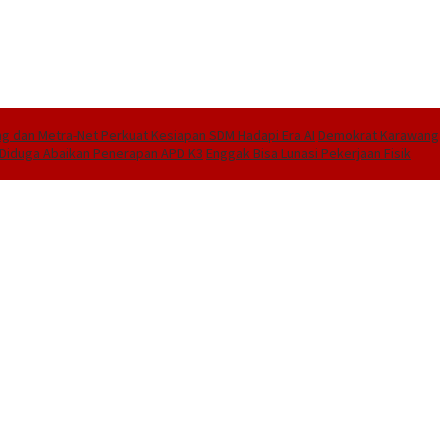
 dan Metra-Net Perkuat Kesiapan SDM Hadapi Era AI
Demokrat Karawang
I Diduga Abaikan Penerapan APD K3
Enggak Bisa Lunasi Pekerjaan Fisik