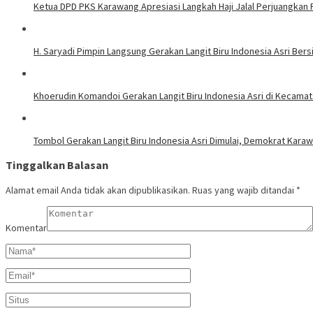
Ketua DPD PKS Karawang Apresiasi Langkah Haji Jalal Perjuangka
H. Saryadi Pimpin Langsung Gerakan Langit Biru Indonesia Asri Bers
Khoerudin Komandoi Gerakan Langit Biru Indonesia Asri di Kecamat
Tombol Gerakan Langit Biru Indonesia Asri Dimulai, Demokrat Karaw
Tinggalkan Balasan
Alamat email Anda tidak akan dipublikasikan.
Ruas yang wajib ditandai
*
Komentar