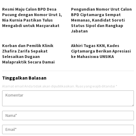
Resmi Maju Calon BPD Desa
Pengundian Nomor Urut Calon
Pucung dengan Nomor Urut 1,
BPD Ciptamarga Sempat
Nia Kurnia Pastikan Tulus
Memanas, Kandidat Soroti
Mengabdi untuk Masyarakat
Status Sipol dan Rangkap
Jabatan
Korban dan Pemilik Klinik
Akhiri Tugas KKN, Kades
Zhafira Zarifa Sepakat
Ciptamarga Berikan Apresiasi
Selesaikan Dugaan
ke Mahasiswa UNSIKA
Malapraktik Secara Damai
Tinggalkan Balasan
Alamat email Anda tidak akan dipublikasikan.
Ruas yang wajib ditandai
*