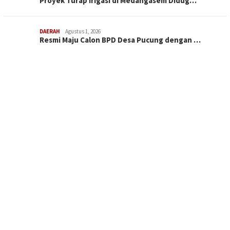
Proyek Turap Irigasi di Medangasem Didug…
DAERAH
Agustus 1, 2026
Resmi Maju Calon BPD Desa Pucung dengan …