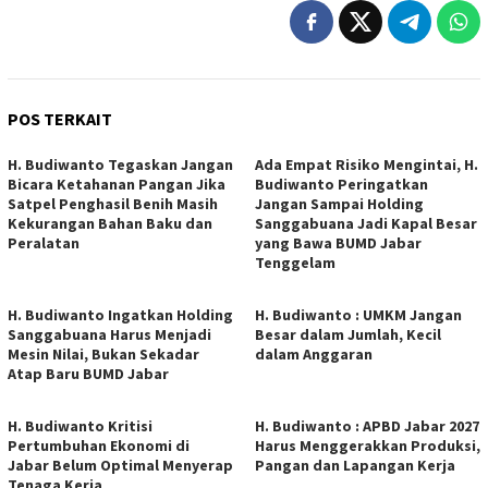
POS TERKAIT
H. Budiwanto Tegaskan Jangan
Ada Empat Risiko Mengintai, H.
Bicara Ketahanan Pangan Jika
Budiwanto Peringatkan
Satpel Penghasil Benih Masih
Jangan Sampai Holding
Kekurangan Bahan Baku dan
Sanggabuana Jadi Kapal Besar
Peralatan
yang Bawa BUMD Jabar
Tenggelam
H. Budiwanto Ingatkan Holding
H. Budiwanto : UMKM Jangan
Sanggabuana Harus Menjadi
Besar dalam Jumlah, Kecil
Mesin Nilai, Bukan Sekadar
dalam Anggaran
Atap Baru BUMD Jabar
H. Budiwanto Kritisi
H. Budiwanto : APBD Jabar 2027
Pertumbuhan Ekonomi di
Harus Menggerakkan Produksi,
Jabar Belum Optimal Menyerap
Pangan dan Lapangan Kerja
Tenaga Kerja