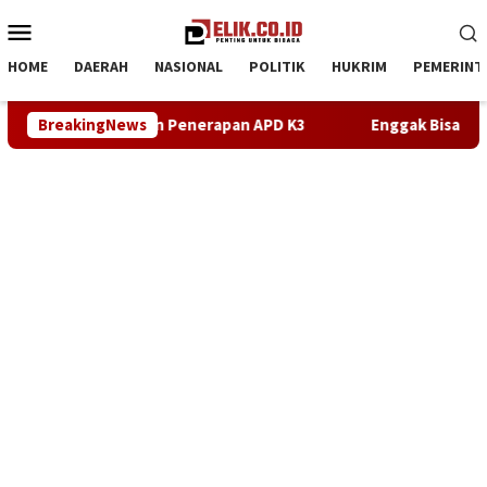
Loncat
Menu
ke
Mobile
konten
HOME
DAERAH
NASIONAL
POLITIK
HUKRIM
PEMERINT
uga Abaikan Penerapan APD K3
BreakingNews
Enggak Bisa Lunasi Pekerja