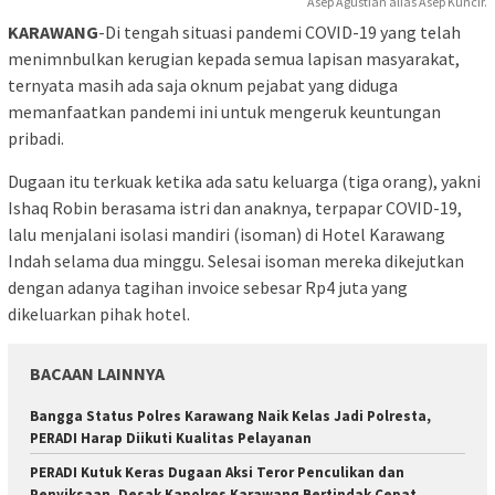
Asep Agustian alias Asep Kuncir.
KARAWANG
-Di tengah situasi pandemi COVID-19 yang telah
menimnbulkan kerugian kepada semua lapisan masyarakat,
ternyata masih ada saja oknum pejabat yang diduga
memanfaatkan pandemi ini untuk mengeruk keuntungan
pribadi.
Dugaan itu terkuak ketika ada satu keluarga (tiga orang), yakni
Ishaq Robin berasama istri dan anaknya, terpapar COVID-19,
lalu menjalani isolasi mandiri (isoman) di Hotel Karawang
Indah selama dua minggu. Selesai isoman mereka dikejutkan
dengan adanya tagihan invoice sebesar Rp4 juta yang
dikeluarkan pihak hotel.
BACAAN LAINNYA
Bangga Status Polres Karawang Naik Kelas Jadi Polresta,
PERADI Harap Diikuti Kualitas Pelayanan
PERADI Kutuk Keras Dugaan Aksi Teror Penculikan dan
Penyiksaan, Desak Kapolres Karawang Bertindak Cepat