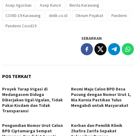
Asep Agustian
Asep Kuncir
Berita Karawang
COVID-19 Karawang
delik.co.id
Oknum Pejabat
Pandemi
Pandemi Covid19
SEBARKAN
POS TERKAIT
Proyek Turap Irigasi di
Resmi Maju Calon BPD Desa
Medangasem Diduga
Pucung dengan Nomor Urut 1,
Dikerjakan Ugal-Ugalan, Tidak
Nia Kurnia Pastikan Tulus
Pakai Kisdam dan Tidak
Mengabdi untuk Masyarakat
Transparansi
Pengundian Nomor Urut Calon
Korban dan Pemilik Klinik
BPD Ciptamarga Sempat
Zhafira Zarifa Sepakat