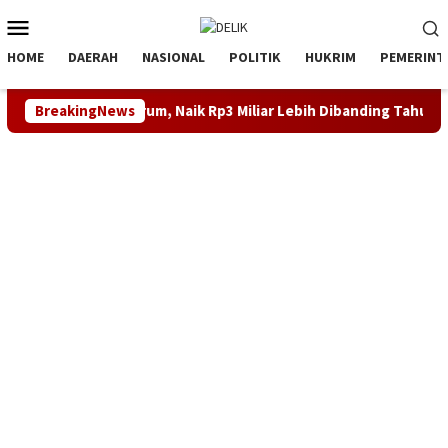
Loncat
Menu
ke
Mobile
konten
HOME
DAERAH
NASIONAL
POLITIK
HUKRIM
PEMERINT
Tirta Tarum, Naik Rp3 Miliar Lebih Dibanding Tahun 2024
BreakingNews