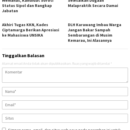
Memanas, Kandidat Soroti
Selesaikan Dugaan
Status Sipol dan Rangkap
Malapraktik Secara Damai
Jabatan
Akhiri Tugas KKN, Kades
DLH Karawang Imbau Warga
Ciptamarga Berikan Apresiasi
Jangan Bakar Sampah
ke Mahasiswa UNSIKA
Sembarangan di Musim
Kemarau, Ini Alasannya
Tinggalkan Balasan
Alamat email Anda tidak akan dipublikasikan.
Ruas yang wajib ditandai
*
Simpan nama, email, dan situs web saya pada peramban ini untuk