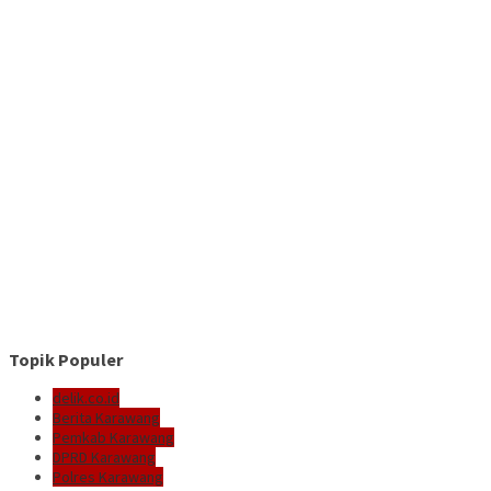
Topik Populer
delik.co.id
Berita Karawang
Pemkab Karawang
DPRD Karawang
Polres Karawang