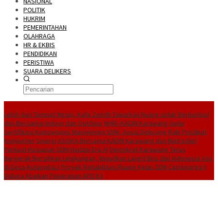
NASIONAL
POLITIK
HUKRIM
PEMERINTAHAN
OLAHRAGA
HR & EKBIS
PENDIDIKAN
PERISTIWA
SUARA DELIKERS
BreakingNews
Lebih dari Tempat Ngopi, Kafe Zenith Tawarkan Ruang untuk Berkumpul
dan Bersantai Indoor dan Outdoor
NHRI–KADIN Karawang Gelar
Sertifikasi Kompetensi Manajemen SDM, Asesi Didorong Raih Predikat
Kompeten
Sinergi ASOKA Bersama KADIN Karawang dan Metra-Net
Perkuat Kesiapan SDM Hadapi Era AI
Demokrat Karawang Terus
Bergerak Bersihkan Lingkungan, Wujudkan Langit Biru dan Indonesia Asri
di Desa Kutapohaci
Proyek Rehabilitasi Ruang Kelas SDN Ciptamarga II
Diduga Abaikan Penerapan APD K3