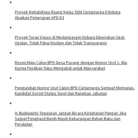
Proyek Rehabilitasi Ruang Kelas SDN Ciptamarga II Diduga
Abaikan Penerapan APD K3
Proyek Turap Irigasi di Medangasem Diduga Dikerjakan Ugal-
Ugalan, Tidak Pakai Kisdam dan Tidak Transparansi
Resmi Maju Calon BPD Desa Pucung dengan Nomor Urut 1, Nia
Kurnia Pastikan Tulus Mengabdi untuk Masyarakat
Pengundian Nomor Urut Calon BPD Ciptamarga Sempat Memanas,
Kandidat Soroti Status Sipol dan Rangkap Jabatan
H. Budiwanto Tegaskan Jangan Bicara Ketahanan Pangan Jika
Satpel Penghasil Benih Masih Kekurangan Bahan Baku dan
Peralatan