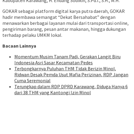
Kabupaten Karawang, H. Endang Sodikin, S.Pd.I., S.H., M.H.
GOKAR sebagai platform digital karya putra daerah, GOKAR
hadir membawa semangat “Dekat Bersahabat” dengan
menawarkan berbagai layanan mulai dari transportasi online,
pengiriman barang, pesan antar makanan, hingga dukungan
terhadap pelaku UMKM lokal.
Bacaan Lainnya
Momentum Musim Tanam Padi, Gerakan Langit Biru
Indonesia Asri Sasar Kecamatan Pedes
Terbongkarnya Puluhan THM Tidak Berizin Minol,
Ridwan Desak Pemda Usut Mafia Perizinan, RDP Jangan
Cuma Seremonial
Terungkap dalam RDP DPRD Karawang, Diduga Hanya 6
dari 38 THM yang Kantongi Izin Minol