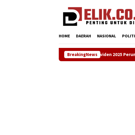
Loncat
tutup
ke
konten
HOME
DAERAH
NASIONAL
POLIT
asi Kenaikan Dividen 2025 Perumdam Tirta Tarum, Naik Rp3 Milia
BreakingNews