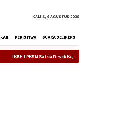
tutup
KAMIS, 6 AGUSTUS 2026
IKAN
PERISTIWA
SUARA DELIKERS
ejari Karawang Segera Tetapkan Tersangka Kasus Dugaan KPR Fi