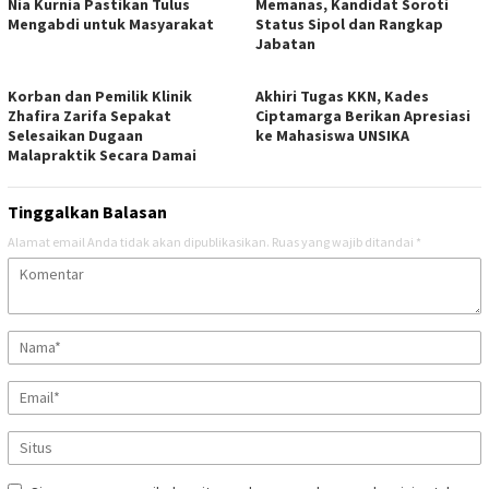
Nia Kurnia Pastikan Tulus
Memanas, Kandidat Soroti
Mengabdi untuk Masyarakat
Status Sipol dan Rangkap
Jabatan
Korban dan Pemilik Klinik
Akhiri Tugas KKN, Kades
Zhafira Zarifa Sepakat
Ciptamarga Berikan Apresiasi
Selesaikan Dugaan
ke Mahasiswa UNSIKA
Malapraktik Secara Damai
Tinggalkan Balasan
Alamat email Anda tidak akan dipublikasikan.
Ruas yang wajib ditandai
*