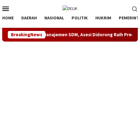
Loncat
Menu
ke
Mobile
konten
HOME
DAERAH
NASIONAL
POLITIK
HUKRIM
PEMERINT
Kompetensi Manajemen SDM, Asesi Didorong Raih Predikat Kompe
BreakingNews