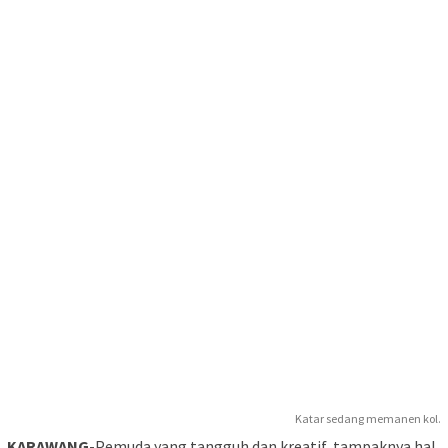
Katar sedang memanen kol.
KARAWANG
-Pemuda yang tangguh dan kreatif, tampaknya hal