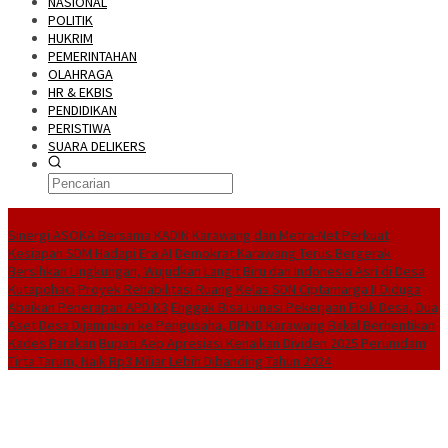
NASIONAL
POLITIK
HUKRIM
PEMERINTAHAN
OLAHRAGA
HR & EKBIS
PENDIDIKAN
PERISTIWA
SUARA DELIKERS
BreakingNews
Sinergi ASOKA Bersama KADIN Karawang dan Metra-Net Perkuat
Kesiapan SDM Hadapi Era AI
Demokrat Karawang Terus Bergerak
Bersihkan Lingkungan, Wujudkan Langit Biru dan Indonesia Asri di Desa
Kutapohaci
Proyek Rehabilitasi Ruang Kelas SDN Ciptamarga II Diduga
Abaikan Penerapan APD K3
Enggak Bisa Lunasi Pekerjaan Fisik Desa, Dua
Aset Desa Dijaminkan ke Pengusaha, DPMD Karawang Bakal Berhentikan
Kades Parakan
Bupati Aep Apresiasi Kenaikan Dividen 2025 Perumdam
Tirta Tarum, Naik Rp3 Miliar Lebih Dibanding Tahun 2024