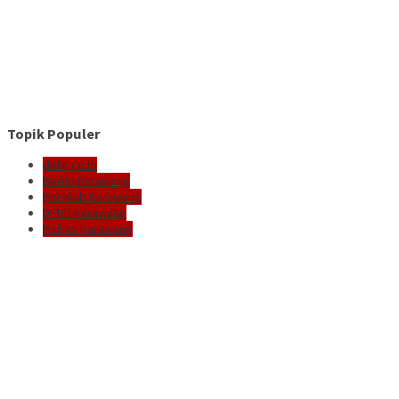
Topik Populer
delik.co.id
Berita Karawang
Pemkab Karawang
DPRD Karawang
Polres Karawang