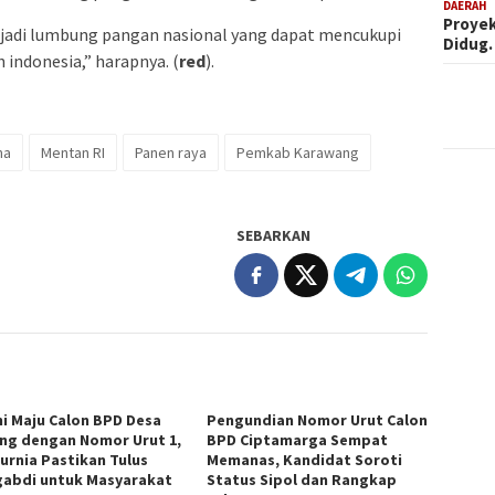
DAERAH
Proyek
njadi lumbung pangan nasional yang dapat mencukupi
Didug
 indonesia,” harapnya. (
red
).
na
Mentan RI
Panen raya
Pemkab Karawang
SEBARKAN
i Maju Calon BPD Desa
Pengundian Nomor Urut Calon
ng dengan Nomor Urut 1,
BPD Ciptamarga Sempat
Kurnia Pastikan Tulus
Memanas, Kandidat Soroti
abdi untuk Masyarakat
Status Sipol dan Rangkap