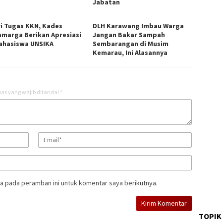
Jabatan
ri Tugas KKN, Kades
DLH Karawang Imbau Warga
amarga Berikan Apresiasi
Jangan Bakar Sampah
ahasiswa UNSIKA
Sembarangan di Musim
Kemarau, Ini Alasannya
as yang wajib ditandai
*
a pada peramban ini untuk komentar saya berikutnya.
TOPIK