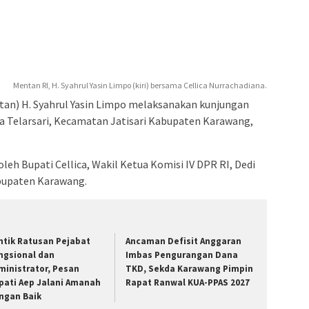
Mentan RI, H. Syahrul Yasin Limpo (kiri) bersama Cellica Nurrachadiana.
tan) H. Syahrul Yasin Limpo melaksanakan kunjungan
sa Telarsari, Kecamatan Jatisari Kabupaten Karawang,
eh Bupati Cellica, Wakil Ketua Komisi IV DPR RI, Dedi
bupaten Karawang.
ntik Ratusan Pejabat
Ancaman Defisit Anggaran
ngsional dan
Imbas Pengurangan Dana
ministrator, Pesan
TKD, Sekda Karawang Pimpin
pati Aep Jalani Amanah
Rapat Ranwal KUA-PPAS 2027
ngan Baik