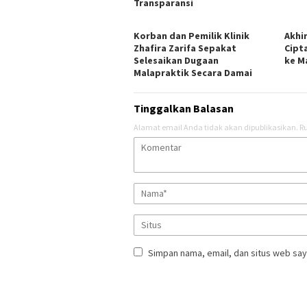
Transparansi
Korban dan Pemilik Klinik
Akhi
Zhafira Zarifa Sepakat
Cipt
Selesaikan Dugaan
ke M
Malapraktik Secara Damai
Tinggalkan Balasan
Alamat email Anda tidak akan dipublikasikan.
Ru
Simpan nama, email, dan situs web say