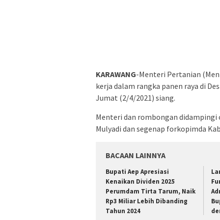
KARAWANG
-Menteri Pertanian (Men
kerja dalam rangka panen raya di De
Jumat (2/4/2021) siang.
Menteri dan rombongan didampingi ol
Mulyadi dan segenap forkopimda Ka
BACAAN LAINNYA
Bupati Aep Apresiasi
La
Kenaikan Dividen 2025
Fu
Perumdam Tirta Tarum, Naik
Ad
Rp3 Miliar Lebih Dibanding
Bu
Tahun 2024
de