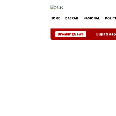
Loncat
tutup
ke
konten
HOME
DAERAH
NASIONAL
POLIT
BreakingNews
Bupati Aep Apresiasi Ken