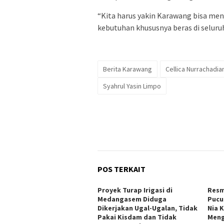
“Kita harus yakin Karawang bisa me
kebutuhan khususnya beras di seluruh
Berita Karawang
Cellica Nurrachadia
Syahrul Yasin Limpo
POS TERKAIT
Proyek Turap Irigasi di
Resm
Medangasem Diduga
Pucu
Dikerjakan Ugal-Ugalan, Tidak
Nia 
Pakai Kisdam dan Tidak
Meng