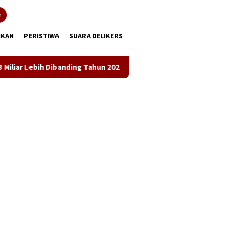
tutup
n
IKAN
PERISTIWA
SUARA DELIKERS
Dibanding Tahun 2024
LKBH LPKSM Satria Desak Kejari K