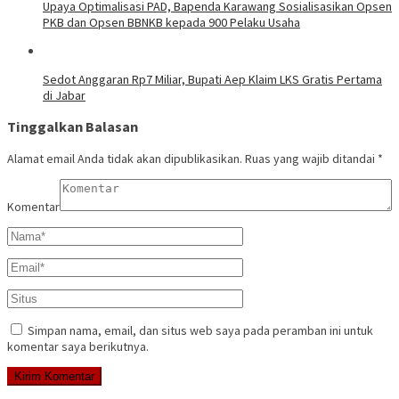
Upaya Optimalisasi PAD, Bapenda Karawang Sosialisasikan Opsen
PKB dan Opsen BBNKB kepada 900 Pelaku Usaha
Sedot Anggaran Rp7 Miliar, Bupati Aep Klaim LKS Gratis Pertama
di Jabar
Tinggalkan Balasan
Alamat email Anda tidak akan dipublikasikan.
Ruas yang wajib ditandai
*
Komentar
Simpan nama, email, dan situs web saya pada peramban ini untuk
komentar saya berikutnya.