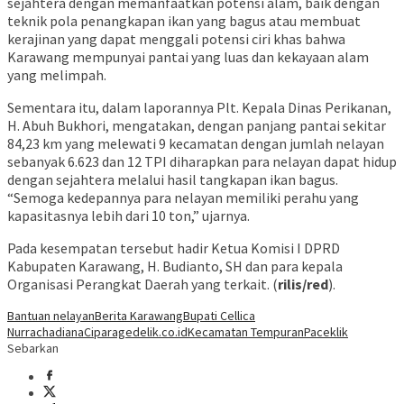
sejahtera dengan memanfaatkan potensi alam, baik dengan
teknik pola penangkapan ikan yang bagus atau membuat
kerajinan yang dapat menggali potensi ciri khas bahwa
Karawang mempunyai pantai yang luas dan kekayaan alam
yang melimpah.
Sementara itu, dalam laporannya Plt. Kepala Dinas Perikanan,
H. Abuh Bukhori, mengatakan, dengan panjang pantai sekitar
84,23 km yang melewati 9 kecamatan dengan jumlah nelayan
sebanyak 6.623 dan 12 TPI diharapkan para nelayan dapat hidup
dengan sejahtera melalui hasil tangkapan ikan bagus.
“Semoga kedepannya para nelayan memiliki perahu yang
kapasitasnya lebih dari 10 ton,” ujarnya.
Pada kesempatan tersebut hadir Ketua Komisi I DPRD
Kabupaten Karawang, H. Budianto, SH dan para kepala
Organisasi Perangkat Daerah yang terkait. (
rilis/red
).
Bantuan nelayan
Berita Karawang
Bupati Cellica
Nurrachadiana
Ciparage
delik.co.id
Kecamatan Tempuran
Paceklik
Sebarkan