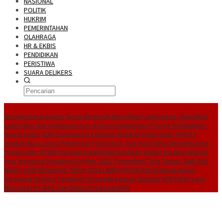
NASIONAL
POLITIK
HUKRIM
PEMERINTAHAN
OLAHRAGA
HR & EKBIS
PENDIDIKAN
PERISTIWA
SUARA DELIKERS
BreakingNews
Demokrat Karawang Terus Bergerak Bersihkan Lingkungan, Wujudkan
Langit Biru dan Indonesia Asri di Desa Kutapohaci
Proyek Rehabilitasi
Ruang Kelas SDN Ciptamarga II Diduga Abaikan Penerapan APD K3
Enggak Bisa Lunasi Pekerjaan Fisik Desa, Dua Aset Desa Dijaminkan ke
Pengusaha, DPMD Karawang Bakal Berhentikan Kades Parakan
Bupati
Aep Apresiasi Kenaikan Dividen 2025 Perumdam Tirta Tarum, Naik Rp3
Miliar Lebih Dibanding Tahun 2024
LKBH LPKSM Satria Desak Kejari
Karawang Segera Tetapkan Tersangka Kasus Dugaan KPR Fiktif yang
Menyeret PT BAS dan Oknum Pegawai BTN