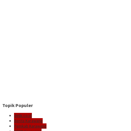
Topik Populer
delik.co.id
Berita Karawang
Pemkab Karawang