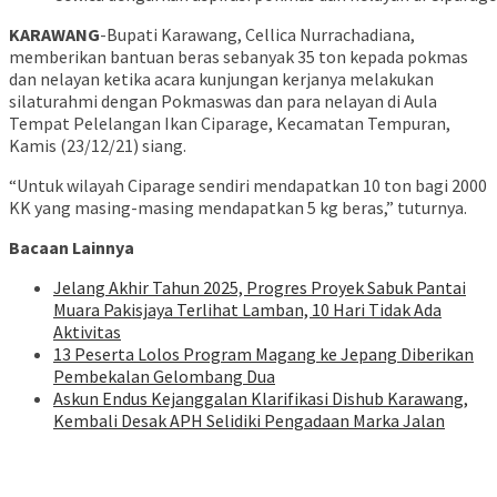
KARAWANG
-Bupati Karawang, Cellica Nurrachadiana,
memberikan bantuan beras sebanyak 35 ton kepada pokmas
dan nelayan ketika acara kunjungan kerjanya melakukan
silaturahmi dengan Pokmaswas dan para nelayan di Aula
Tempat Pelelangan Ikan Ciparage, Kecamatan Tempuran,
Kamis (23/12/21) siang.
“Untuk wilayah Ciparage sendiri mendapatkan 10 ton bagi 2000
KK yang masing-masing mendapatkan 5 kg beras,” tuturnya.
Bacaan Lainnya
Jelang Akhir Tahun 2025, Progres Proyek Sabuk Pantai
Muara Pakisjaya Terlihat Lamban, 10 Hari Tidak Ada
Aktivitas
13 Peserta Lolos Program Magang ke Jepang Diberikan
Pembekalan Gelombang Dua
Askun Endus Kejanggalan Klarifikasi Dishub Karawang,
Kembali Desak APH Selidiki Pengadaan Marka Jalan