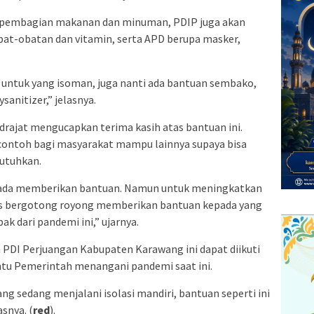
in pembagian makanan dan minuman, PDIP juga akan
at-obatan dan vitamin, serta APD berupa masker,
untuk yang isoman, juga nanti ada bantuan sembako,
anitizer,” jelasnya.
udrajat mengucapkan terima kasih atas bantuan ini.
di contoh bagi masyarakat mampu lainnya supaya bisa
utuhkan.
 ada memberikan bantuan. Namun untuk meningkatkan
arus bergotong royong memberikan bantuan kepada yang
k dari pandemi ini,” ujarnya.
 PDI Perjuangan Kabupaten Karawang ini dapat diikuti
tu Pemerintah menangani pandemi saat ini.
ang sedang menjalani isolasi mandiri, bantuan seperti ini
snya. (
red
).