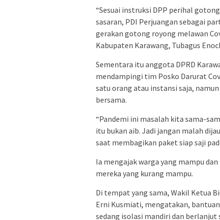
“Sesuai instruksi DPP perihal goton
sasaran, PDI Perjuangan sebagai par
gerakan gotong royong melawan Cov
Kabupaten Karawang, Tubagus Enoch 
Sementara itu anggota DPRD Karawang 
mendampingi tim Posko Darurat Covid
satu orang atau instansi saja, namu
bersama.
“Pandemi ini masalah kita sama-sama
itu bukan aib. Jadi jangan malah dija
saat membagikan paket siap saji pa
Ia mengajak warga yang mampu dan
mereka yang kurang mampu.
Di tempat yang sama, Wakil Ketua 
Erni Kusmiati, mengatakan, bantuan
sedang isolasi mandiri dan berlanjut