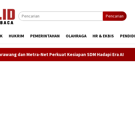
Pencarian
IK
HUKRIM
PEMERINTAHAN
OLAHRAGA
HR & EKBIS
PENDID
at Kesiapan SDM Hadapi Era AI
Demokrat Karawang Terus 