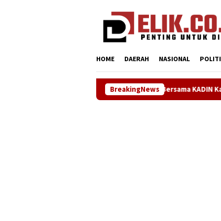
Loncat
tutup
ke
konten
HOME
DAERAH
NASIONAL
POLIT
Sinergi ASOKA Bersama KADIN Karawang dan Metra-Net Perku
BreakingNews