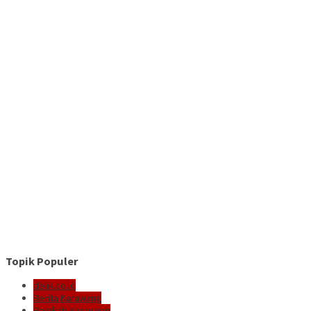
Topik Populer
delik.co.id
Berita Karawang
Pemkab Karawang