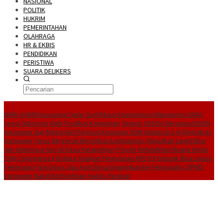
NASIONAL
POLITIK
HUKRIM
PEMERINTAHAN
OLAHRAGA
HR & EKBIS
PENDIDIKAN
PERISTIWA
SUARA DELIKERS
BreakingNews
NHRI–KADIN Karawang Gelar Sertifikasi Kompetensi Manajemen SDM,
Asesi Didorong Raih Predikat Kompeten
Sinergi ASOKA Bersama KADIN
Karawang dan Metra-Net Perkuat Kesiapan SDM Hadapi Era AI
Demokrat
Karawang Terus Bergerak Bersihkan Lingkungan, Wujudkan Langit Biru
dan Indonesia Asri di Desa Kutapohaci
Proyek Rehabilitasi Ruang Kelas
SDN Ciptamarga II Diduga Abaikan Penerapan APD K3
Enggak Bisa Lunasi
Pekerjaan Fisik Desa, Dua Aset Desa Dijaminkan ke Pengusaha, DPMD
Karawang Bakal Berhentikan Kades Parakan