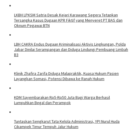
LKBH LPKSM Satria Desak Kejari Karawang Segera Tetapkan
Tersangka Kasus Dugaan KPR Fiktif yang Menyeret PT BAS dan
Oknum Pegawai BTN
LBH CAKRA Endus Dugaan Kriminalisasi Aktivis Lingkungan, Polda
Jabar Dinilai Serampangan dan Diduga Lindungi Pembuang Limbah
B3
Klinik Zhafira Zarifa Diduga Malapraktik, Kuasa Hukum Pasien
Layangkan Somasi, Potensi Dibawa ke Ranah Hukum
KDM Sayembarakan Rp5-Rp50 Juta Bagi Warga Berhasil
Lumpuhkan Begal dan Perampok
Tuntaskan Sengkarut Tata Kelola Administrasi, YPI Nurul Huda
Cikampek Timur Tempuh Jalur Hukum