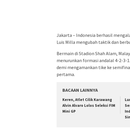
Jakarta – Indonesia berhasil menga
Luis Milla mengubah taktik dan berbu
Bermain di Stadion Shah Alam, Malays
menurunkan formasi andalal 4-2-3-
demi mengamankan tike ke semifina
pertama.
BACAAN LAINNYA
Keren, Atlet Cilik Karawang
Lu
Alvin Alvaro Lolos Seleksi FIM
Se
Mini GP
In
Si