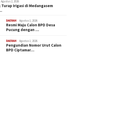
Agustus 2, 2026
 Turap Irigasi di Medangasem
…
DAERAH
Agustus 1, 2026
Resmi Maju Calon BPD Desa
Pucung dengan …
DAERAH
Agustus 1, 2026
Pengundian Nomor Urut Calon
BPD Ciptamar…