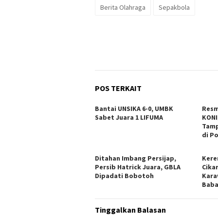
Berita Olahraga
Sepakbola
POS TERKAIT
Bantai UNSIKA 6-0, UMBK
Resm
Sabet Juara 1 LIFUMA
KONI
Tamp
di P
Ditahan Imbang Persijap,
Kere
Persib Hatrick Juara, GBLA
Cikar
Dipadati Bobotoh
Kara
Babak
Tinggalkan Balasan