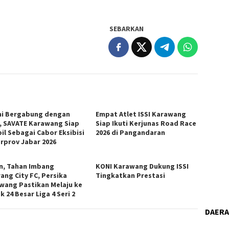
SEBARKAN
i Bergabung dengan
Empat Atlet ISSI Karawang
, SAVATE Karawang Siap
Siap Ikuti Kerjunas Road Race
il Sebagai Cabor Eksibisi
2026 di Pangandaran
orprov Jabar 2026
n, Tahan Imbang
KONI Karawang Dukung ISSI
ang City FC, Persika
Tingkatkan Prestasi
wang Pastikan Melaju ke
 24 Besar Liga 4 Seri 2
DAER