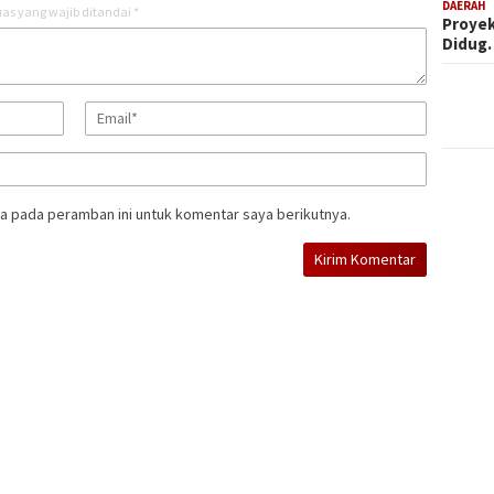
DAERAH
as yang wajib ditandai
*
Proyek
Didug
a pada peramban ini untuk komentar saya berikutnya.