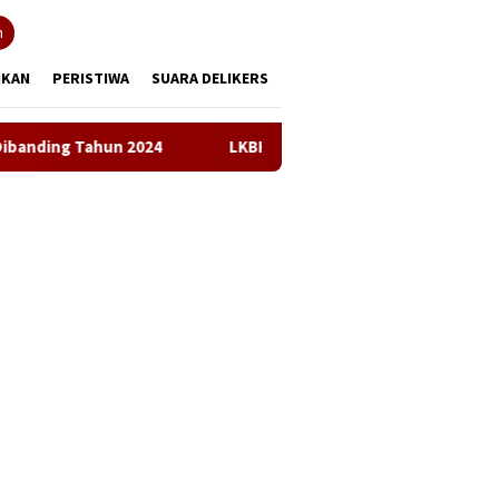
tutup
n
IKAN
PERISTIWA
SUARA DELIKERS
024
LKBH LPKSM Satria Desak Kejari Karawang Segera Te