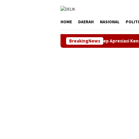
Loncat
tutup
ke
konten
HOME
DAERAH
NASIONAL
POLIT
Bupati Aep Apresiasi Kenaikan Dividen 2025
BreakingNews