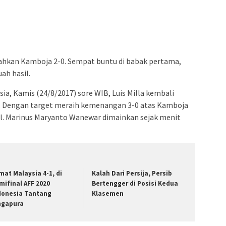
lahkan Kamboja 2-0. Sempat buntu di babak pertama,
ah hasil.
ia, Kamis (24/8/2017) sore WIB, Luis Milla kembali
1. Dengan target meraih kemenangan 3-0 atas Kamboja
l. Marinus Maryanto Wanewar dimainkan sejak menit
mat Malaysia 4-1, di
Kalah Dari Persija, Persib
mifinal AFF 2020
Bertengger di Posisi Kedua
donesia Tantang
Klasemen
ngapura