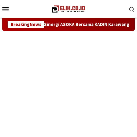
Loncat
Menu
ke
Mobile
konten
OKA Bersama KADIN Karawang dan Metra-Net Perkuat Kesiapan SD
BreakingNews