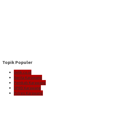
Topik Populer
delik.co.id
Berita Karawang
Pemkab Karawang
DPRD Karawang
Polres Karawang