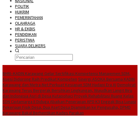
NASIONAL
POLITIK
HUKRIM
PEMERINTAHAN
OLAHRAGA
HR & EKBIS
PENDIDIKAN
PERISTIWA
SUARA DELIKERS
BreakingNews
NHRI–KADIN Karawang Gelar Sertifikasi Kompetensi Manajemen SDM,
Asesi Didorong Raih Predikat Kompeten
Sinergi ASOKA Bersama KADIN
Karawang dan Metra-Net Perkuat Kesiapan SDM Hadapi Era AI
Demokrat
Karawang Terus Bergerak Bersihkan Lingkungan, Wujudkan Langit Biru
dan Indonesia Asri di Desa Kutapohaci
Proyek Rehabilitasi Ruang Kelas
SDN Ciptamarga II Diduga Abaikan Penerapan APD K3
Enggak Bisa Lunasi
Pekerjaan Fisik Desa, Dua Aset Desa Dijaminkan ke Pengusaha, DPMD
Karawang Bakal Berhentikan Kades Parakan