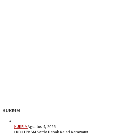
HUKRIM
HUKRIM
Agustus 4, 2026
LKBH LPKSM Satria Desak Kejari Karawang …