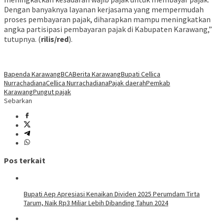
Dengan banyaknya layanan kerjasama yang mempermudah
proses pembayaran pajak, diharapkan mampu meningkatkan
angka partisipasi pembayaran pajak di Kabupaten Karawang,”
tutupnya. (
rilis/red
).
Bapenda Karawang
BCA
Berita Karawang
Bupati Cellica
Nurrachadiana
Cellica Nurrachadiana
Pajak daerah
Pemkab
Karawang
Pungut pajak
Sebarkan
Pos terkait
Bupati Aep Apresiasi Kenaikan Dividen 2025 Perumdam Tirta
Tarum, Naik Rp3 Miliar Lebih Dibanding Tahun 2024