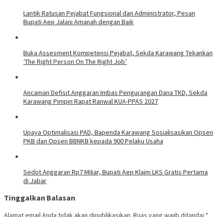
Lantik Ratusan Pejabat Fungsional dan Administrator, Pesan
Bupati Aep Jalani Amanah dengan Baik
Buka Assesment Kompetensi Pejabat, Sekda Karawang Tekankan
‘The Right Person On The Right Job’
Ancaman Defisit Anggaran Imbas Pengurangan Dana TKD, Sekda
Karawang Pimpin Rapat Ranwal KUA-PPAS 2027
Upaya Optimalisasi PAD, Bapenda Karawang Sosialisasikan Opsen
PKB dan Opsen BBNKB kepada 900 Pelaku Usaha
Sedot Anggaran Rp7 Miliar, Bupati Aep Klaim LKS Gratis Pertama
di Jabar
Tinggalkan Balasan
Alamat email Anda tidak akan dipublikasikan.
Ruas yang wajib ditandai
*