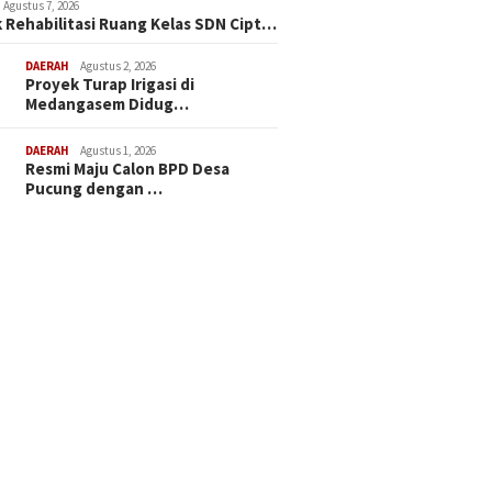
Agustus 7, 2026
 Rehabilitasi Ruang Kelas SDN Cipt…
DAERAH
Agustus 2, 2026
Proyek Turap Irigasi di
Medangasem Didug…
DAERAH
Agustus 1, 2026
Resmi Maju Calon BPD Desa
Pucung dengan …