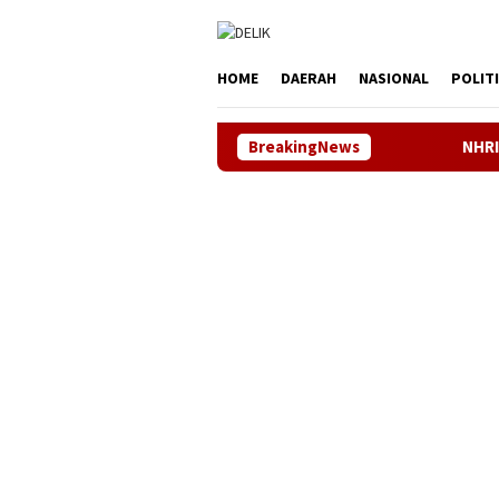
Loncat
tutup
ke
konten
HOME
DAERAH
NASIONAL
POLIT
BreakingNews
NHRI–KADIN Karawang 