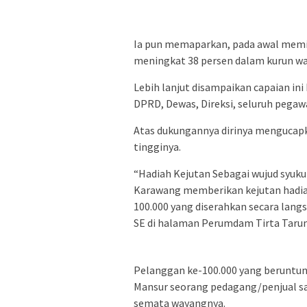
Ia pun memaparkan, pada awal memi
meningkat 38 persen dalam kurun wa
Lebih lanjut disampaikan capaian in
DPRD, Dewas, Direksi, seluruh pegawa
Atas dukungannya dirinya mengucapk
tingginya.
“Hadiah Kejutan Sebagai wujud syuk
Karawang memberikan kejutan hadiah
100.000 yang diserahkan secara lang
SE di halaman Perumdam Tirta Taru
Pelanggan ke-100.000 yang beruntu
Mansur seorang pedagang/penjual s
semata wayangnya.