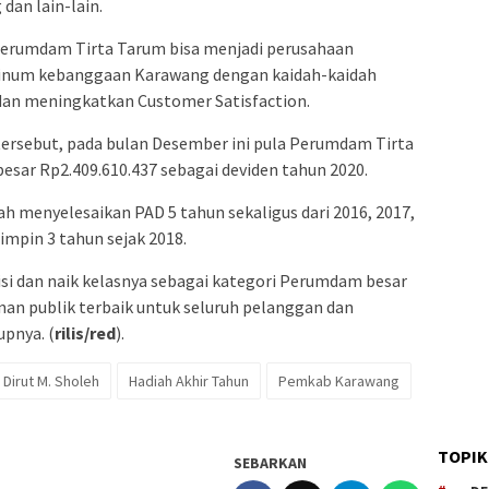
dan lain-lain.
erumdam Tirta Tarum bisa menjadi perusahaan
r minum kebanggaan Karawang dengan kaidah-kaidah
dan meningkatkan Customer Satisfaction.
tersebut, pada bulan Desember ini pula Perumdam Tirta
sar Rp2.409.610.437 sebagai deviden tahun 2020.
lah menyelesaikan PAD 5 tahun sekaligus dari 2016, 2017,
mpin 3 tahun sejak 2018.
i dan naik kelasnya sebagai kategori Perumdam besar
n publik terbaik untuk seluruh pelanggan dan
pnya. (
rilis/red
).
Dirut M. Sholeh
Hadiah Akhir Tahun
Pemkab Karawang
TOPIK
SEBARKAN