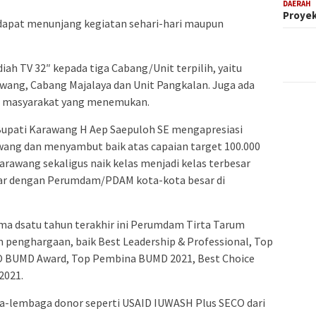
DAERAH
Proyek
dapat menunjang kegiatan sehari-hari maupun
diah TV 32″ kepada tiga Cabang/Unit terpilih, yaitu
ang, Cabang Majalaya dan Unit Pangkalan. Juga ada
gi masyarakat yang menemukan.
Bupati Karawang H Aep Saepuloh SE mengapresiasi
ang dan menyambut baik atas capaian target 100.000
awang sekaligus naik kelas menjadi kelas terbesar
jar dengan Perumdam/PDAM kota-kota besar di
ama dsatu tahun terakhir ini Perumdam Tirta Tarum
 penghargaan, baik Best Leadership & Professional, Top
O BUMD Award, Top Pembina BUMD 2021, Best Choice
2021.
a-lembaga donor seperti USAID IUWASH Plus SECO dari