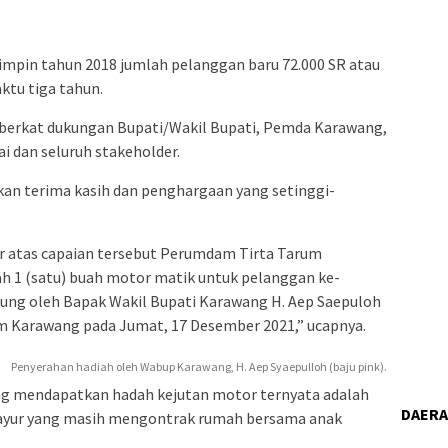
mpin tahun 2018 jumlah pelanggan baru 72.000 SR atau
ktu tiga tahun.
i berkat dukungan Bupati/Wakil Bupati, Pemda Karawang,
i dan seluruh stakeholder.
an terima kasih dan penghargaan yang setinggi-
ur atas capaian tersebut Perumdam Tirta Tarum
 1 (satu) buah motor matik untuk pelanggan ke-
sung oleh Bapak Wakil Bupati Karawang H. Aep Saepuloh
m Karawang pada Jumat, 17 Desember 2021,” ucapnya.
Penyerahan hadiah oleh Wabup Karawang, H. Aep Syaepulloh (baju pink).
ng mendapatkan hadah kejutan motor ternyata adalah
DAER
ayur yang masih mengontrak rumah bersama anak