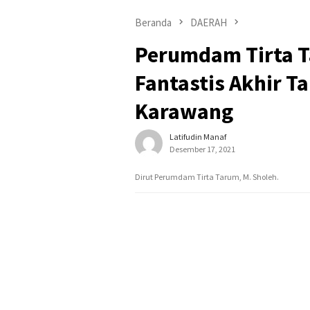
Beranda
DAERAH
Perumdam Tirta T
Fantastis Akhir 
Karawang
Latifudin Manaf
Desember 17, 2021
Dirut Perumdam Tirta Tarum, M. Sholeh.