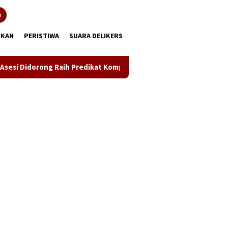
tutup
n
IKAN
PERISTIWA
SUARA DELIKERS
Raih Predikat Kompeten
Sinergi ASOKA Bersama KADIN Ka