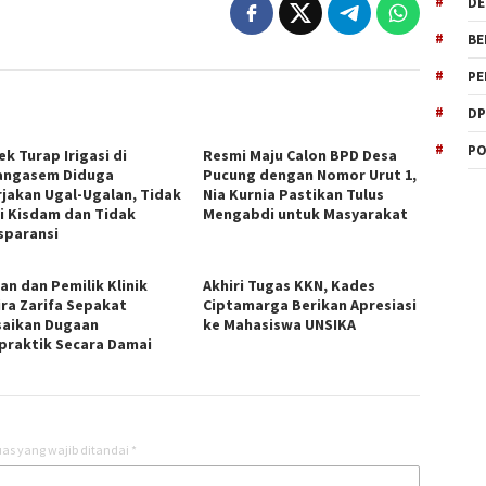
DE
BE
PE
DP
PO
k Turap Irigasi di
Resmi Maju Calon BPD Desa
ngasem Diduga
Pucung dengan Nomor Urut 1,
rjakan Ugal-Ugalan, Tidak
Nia Kurnia Pastikan Tulus
i Kisdam dan Tidak
Mengabdi untuk Masyarakat
sparansi
an dan Pemilik Klinik
Akhiri Tugas KKN, Kades
ira Zarifa Sepakat
Ciptamarga Berikan Apresiasi
saikan Dugaan
ke Mahasiswa UNSIKA
praktik Secara Damai
as yang wajib ditandai
*