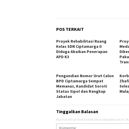
POS TERKAIT
Proyek Rehabilitasi Ruang
Proye
Kelas SDN Ciptamarga II
Meda
Diduga Abaikan Penerapan
Dike
APD K3
Paka
Tran
Pengundian Nomor Urut Calon
Korb
BPD Ciptamarga Sempat
Zhaf
Memanas, Kandidat Soroti
Sele
Status Sipol dan Rangkap
Mala
Jabatan
Tinggalkan Balasan
Alamat email Anda tidak akan dipublikasikan.
Ru