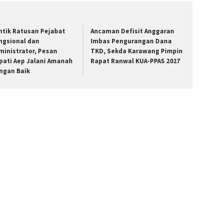
ntik Ratusan Pejabat
Ancaman Defisit Anggaran
ngsional dan
Imbas Pengurangan Dana
ministrator, Pesan
TKD, Sekda Karawang Pimpin
pati Aep Jalani Amanah
Rapat Ranwal KUA-PPAS 2027
ngan Baik