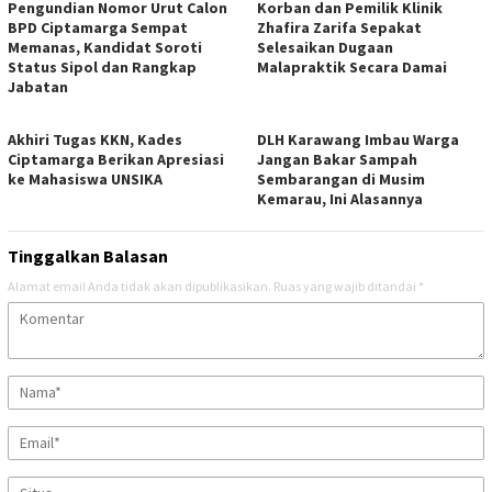
Pengundian Nomor Urut Calon
Korban dan Pemilik Klinik
BPD Ciptamarga Sempat
Zhafira Zarifa Sepakat
Memanas, Kandidat Soroti
Selesaikan Dugaan
Status Sipol dan Rangkap
Malapraktik Secara Damai
Jabatan
Akhiri Tugas KKN, Kades
DLH Karawang Imbau Warga
Ciptamarga Berikan Apresiasi
Jangan Bakar Sampah
ke Mahasiswa UNSIKA
Sembarangan di Musim
Kemarau, Ini Alasannya
Tinggalkan Balasan
Alamat email Anda tidak akan dipublikasikan.
Ruas yang wajib ditandai
*