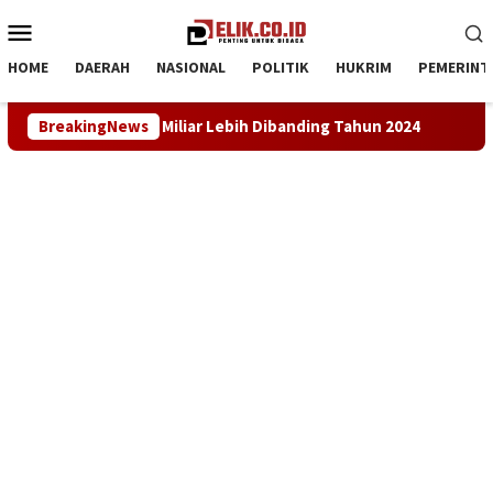
Loncat
Menu
ke
Mobile
konten
HOME
DAERAH
NASIONAL
POLITIK
HUKRIM
PEMERINT
r Lebih Dibanding Tahun 2024
BreakingNews
LKBH LPKSM Satria Desak K