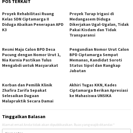
POS TERKAIT
Proyek Rehabilitasi Ruang
Proyek Turap Irigasi di
Kelas SDN Ciptamarga II
Medangasem Diduga
Diduga Abaikan Penerapan APD
Dikerjakan Ugal-Ugalan, Tidak
K3
Pakai Kisdam dan Tidak
Transparansi
Resmi Maju Calon BPD Desa
Pengundian Nomor Urut Calon
Pucung dengan Nomor Urut 1,
BPD Ciptamarga Sempat
Nia Kurnia Pastikan Tulus
Memanas, Kandidat Soroti
Mengabdi untuk Masyarakat
Status Sipol dan Rangkap
Jabatan
Korban dan Pemilik Klinik
Akhiri Tugas KKN, Kades
Zhafira Zarifa Sepakat
Ciptamarga Berikan Apresiasi
Selesaikan Dugaan
ke Mahasiswa UNSIKA
Malapraktik Secara Damai
Tinggalkan Balasan
Alamat email Anda tidak akan dipublikasikan.
Ruas yang wajib ditandai
*