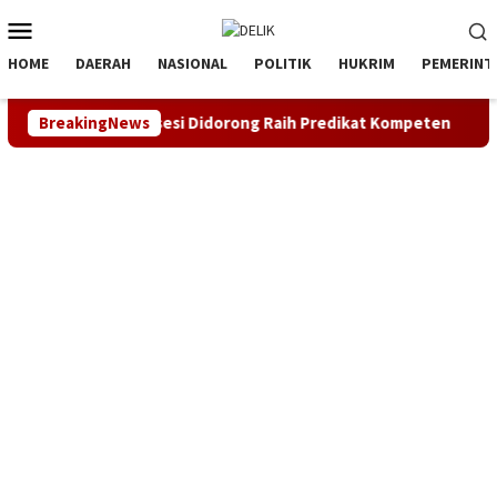
Loncat
Menu
ke
Mobile
konten
HOME
DAERAH
NASIONAL
POLITIK
HUKRIM
PEMERINT
en SDM, Asesi Didorong Raih Predikat Kompeten
BreakingNews
Sinergi