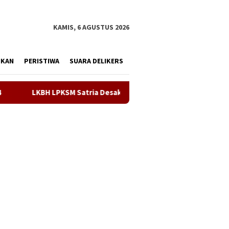
tutup
KAMIS, 6 AGUSTUS 2026
IKAN
PERISTIWA
SUARA DELIKERS
sak Kejari Karawang Segera Tetapkan Tersangka Kasus Dugaan 