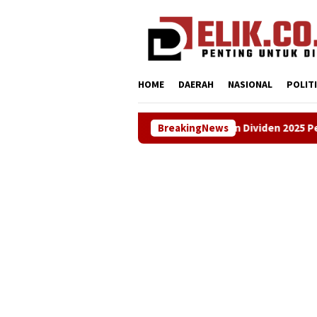
Loncat
tutup
ke
konten
HOME
DAERAH
NASIONAL
POLIT
Apresiasi Kenaikan Dividen 2025 Perumdam Tirta Tarum, Naik Rp3 
BreakingNews