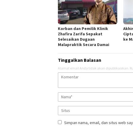
Korban dan Pemilik Klinik
Akhi
Zhafira Zarifa Sepakat
Cipt
Selesaikan Dugaan
ke M
Malapraktik Secara Damai
Tinggalkan Balasan
Alamat email Anda tidak akan dipublikasikan.
Ru
Simpan nama, email, dan situs web say