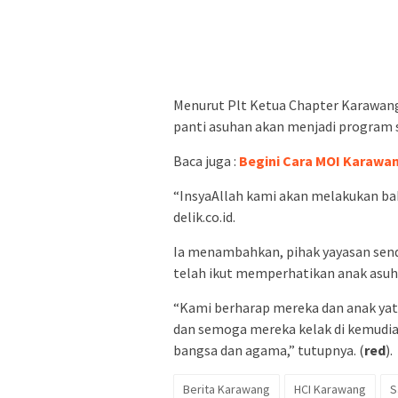
Menurut Plt Ketua Chapter Karawang
panti asuhan akan menjadi program so
Baca juga :
Begini Cara MOI Karawa
“InsyaAllah kami akan melakukan bakti
delik.co.id.
Ia menambahkan, pihak yayasan send
telah ikut memperhatikan anak asuh
“Kami berharap mereka dan anak ya
dan semoga mereka kelak di kemudian
bangsa dan agama,” tutupnya. (
red
).
Berita Karawang
HCI Karawang
S