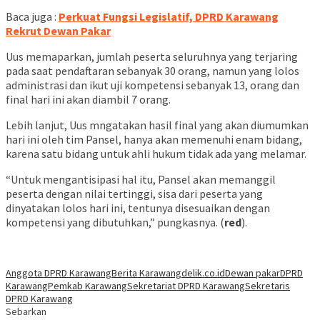
Baca juga :
Perkuat Fungsi Legislatif, DPRD Karawang
Rekrut Dewan Pakar
Uus memaparkan, jumlah peserta seluruhnya yang terjaring
pada saat pendaftaran sebanyak 30 orang, namun yang lolos
administrasi dan ikut uji kompetensi sebanyak 13, orang dan
final hari ini akan diambil 7 orang.
Lebih lanjut, Uus mngatakan hasil final yang akan diumumkan
hari ini oleh tim Pansel, hanya akan memenuhi enam bidang,
karena satu bidang untuk ahli hukum tidak ada yang melamar.
“Untuk mengantisipasi hal itu, Pansel akan memanggil
peserta dengan nilai tertinggi, sisa dari peserta yang
dinyatakan lolos hari ini, tentunya disesuaikan dengan
kompetensi yang dibutuhkan,” pungkasnya. (
red
).
Anggota DPRD Karawang
Berita Karawang
delik.co.id
Dewan pakar
DPRD
Karawang
Pemkab Karawang
Sekretariat DPRD Karawang
Sekretaris
DPRD Karawang
Sebarkan