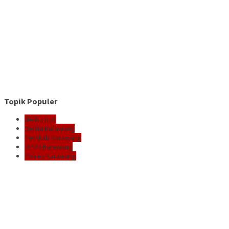
Topik Populer
delik.co.id
Berita Karawang
Pemkab Karawang
DPRD Karawang
Polres Karawang