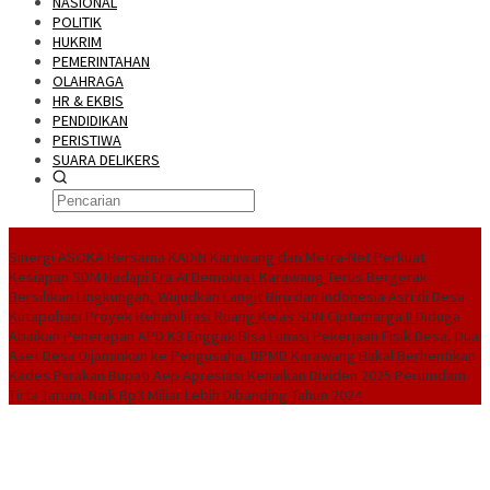
NASIONAL
POLITIK
HUKRIM
PEMERINTAHAN
OLAHRAGA
HR & EKBIS
PENDIDIKAN
PERISTIWA
SUARA DELIKERS
BreakingNews
Sinergi ASOKA Bersama KADIN Karawang dan Metra-Net Perkuat
Kesiapan SDM Hadapi Era AI
Demokrat Karawang Terus Bergerak
Bersihkan Lingkungan, Wujudkan Langit Biru dan Indonesia Asri di Desa
Kutapohaci
Proyek Rehabilitasi Ruang Kelas SDN Ciptamarga II Diduga
Abaikan Penerapan APD K3
Enggak Bisa Lunasi Pekerjaan Fisik Desa, Dua
Aset Desa Dijaminkan ke Pengusaha, DPMD Karawang Bakal Berhentikan
Kades Parakan
Bupati Aep Apresiasi Kenaikan Dividen 2025 Perumdam
Tirta Tarum, Naik Rp3 Miliar Lebih Dibanding Tahun 2024