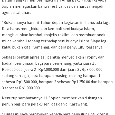
Dalam rangka memperingati Hari Amal Bakti (HAB) ke-80, H.
Sopian menegaskan bahwa festival qasidah harus menjadi
agenda tahunan.
“Bukan hanya hari ini. Tahun depan kegiatan ini harus ada lagi.
Kita harus menghidupkan kembali seni budaya Islam,
menghidupkan kembali majelis taklim, dan membuat anak
muda kembali senang terhadap seni budaya Islam. Siapa lagi
kalau bukan kita, Kemenag, dan para penyuluh,” tegasnya.
Sebagai bentuk apresiasi, panitia menyediakan Trophy dan
hadiah pembinaan bagi para pemenang, yaitu juara 1 :
Rp5.000.000, juara 2 : Rp4.000.000 dan juara 3 : Rp3.000.000
sedangkan tiga juara harapan masing-masing harapan 1
sebesar Rp1.500.000, harapan 2 sebesar Rp1.250.00 dan harapan
3 sebesar Rp1.000.000.
Menutup sambutannya, H. Sopian memberikan dukungan
penuh bagi para pelaku seni qasidah di Karawang.
“Tugas ini saya percayakan kepada para penyuluh untuk terus