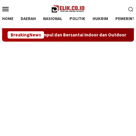
Loncat
Menu
ke
Mobile
konten
HOME
DAERAH
NASIONAL
POLITIK
HUKRIM
PEMERINT
 Bersantai Indoor dan Outdoor
BreakingNews
NHRI–KADIN Karawang Gel