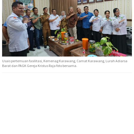
Usais pertemuan fasilitasi, Kemenag Karawang, Camat Karawang, Lurah Adiarsa
Barat dan PAGK Gereja Kristus Raja foto bersama.