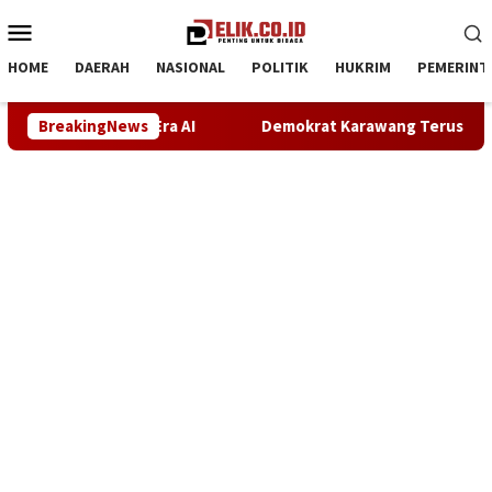
Loncat
Menu
ke
Mobile
konten
HOME
DAERAH
NASIONAL
POLITIK
HUKRIM
PEMERINT
emokrat Karawang Terus Bergerak Bersihkan Lingkungan, Wujudka
BreakingNews