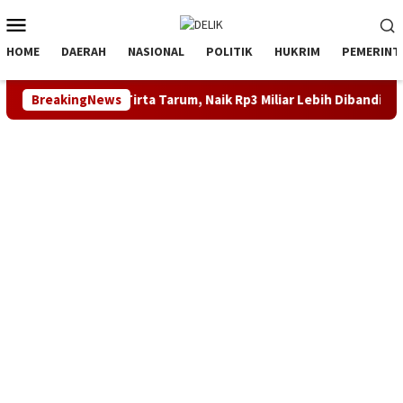
Loncat
Menu
ke
Mobile
konten
HOME
DAERAH
NASIONAL
POLITIK
HUKRIM
PEMERINT
2025 Perumdam Tirta Tarum, Naik Rp3 Miliar Lebih Dibanding Tahu
BreakingNews