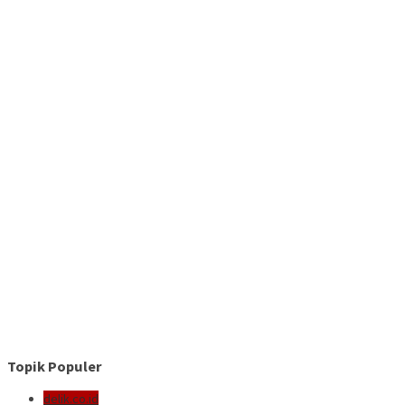
Topik Populer
delik.co.id