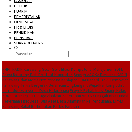
NASIONAL
POLITIK
HUKRIM
PEMERINTAHAN
OLAHRAGA
HR & EKBIS
PENDIDIKAN
PERISTIWA
SUARA DELIKERS
BreakingNews
NHRI–KADIN Karawang Gelar Sertifikasi Kompetensi Manajemen SDM,
Asesi Didorong Raih Predikat Kompeten
Sinergi ASOKA Bersama KADIN
Karawang dan Metra-Net Perkuat Kesiapan SDM Hadapi Era AI
Demokrat
Karawang Terus Bergerak Bersihkan Lingkungan, Wujudkan Langit Biru
dan Indonesia Asri di Desa Kutapohaci
Proyek Rehabilitasi Ruang Kelas
SDN Ciptamarga II Diduga Abaikan Penerapan APD K3
Enggak Bisa Lunasi
Pekerjaan Fisik Desa, Dua Aset Desa Dijaminkan ke Pengusaha, DPMD
Karawang Bakal Berhentikan Kades Parakan