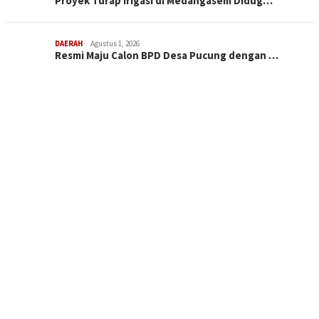
Proyek Turap Irigasi di Medangasem Didug…
DAERAH
Agustus 1, 2026
Resmi Maju Calon BPD Desa Pucung dengan …