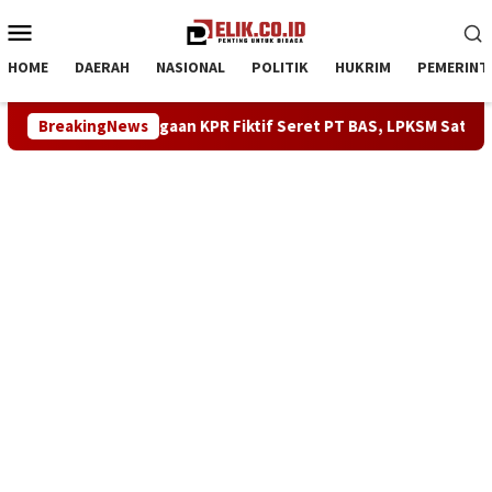
Loncat
Menu
ke
Mobile
konten
HOME
DAERAH
NASIONAL
POLITIK
HUKRIM
PEMERINT
um Kasus Dugaan KPR Fiktif Seret PT BAS, LPKSM Satria Akan Gel
BreakingNews