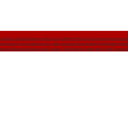
3 Miliar Lebih Dibanding Tahun 2024
LKBH LPKSM Satria Desak Kejari Karaw
dministrator, Pesan Bupati Aep Jalani Amanah dengan Baik
Dinilai Belum Men
asem Diduga Dikerjakan Ugal-Ugalan, Tidak Pakai Kisdam dan Tidak Transpar