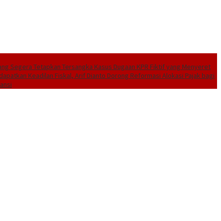
ang Segera Tetapkan Tersangka Kasus Dugaan KPR Fiktif yang Menyeret
dapatkan Keadilan Fiskal, Arif Dianto Dorong Reformasi Alokasi Pajak bagi
ansi