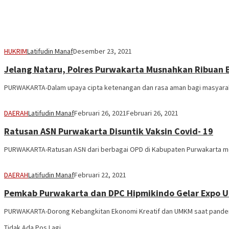
HUKRIM
Latifudin Manaf
Desember 23, 2021
Jelang Nataru, Polres Purwakarta Musnahkan Ribuan B
PURWAKARTA-Dalam upaya cipta ketenangan dan rasa aman bagi masyaraka
DAERAH
Latifudin Manaf
Februari 26, 2021
Februari 26, 2021
Ratusan ASN Purwakarta Disuntik Vaksin Covid- 19
PURWAKARTA-Ratusan ASN dari berbagai OPD di Kabupaten Purwakarta men
DAERAH
Latifudin Manaf
Februari 22, 2021
Pemkab Purwakarta dan DPC Hipmikindo Gelar Expo 
PURWAKARTA-Dorong Kebangkitan Ekonomi Kreatif dan UMKM saat pande
Tidak Ada Pos Lagi.