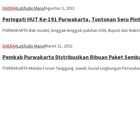
DAERAH
Latifudin Manaf
Agustus 3, 2022
Peringati HUT Ke-191 Purwakarta, Tontonan Seru Pin
PURWAKARTA-Bak model, lenggak-lenggok puluhan ASN, Bupati dan Wakil B
DAERAH
Latifudin Manaf
Maret 21, 2022
Pemkab Purwakarta Distribusikan Ribuan Paket Semb
PURWAKARTA-Melalui Forum Tanggung Jawab Sosial Lingkungan Perusahaan