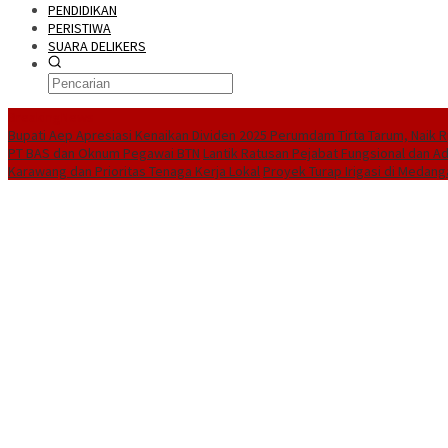
PENDIDIKAN
PERISTIWA
SUARA DELIKERS
BreakingNews
Bupati Aep Apresiasi Kenaikan Dividen 2025 Perumdam Tirta Tarum, Naik Rp
PT BAS dan Oknum Pegawai BTN
Lantik Ratusan Pejabat Fungsional dan A
Karawang dan Prioritas Tenaga Kerja Lokal
Proyek Turap Irigasi di Medang