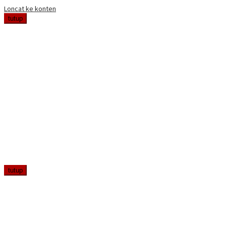
Loncat ke konten
tutup
tutup