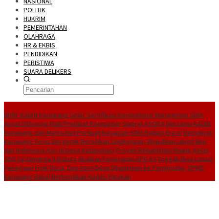
NASIONAL
POLITIK
HUKRIM
PEMERINTAHAN
OLAHRAGA
HR & EKBIS
PENDIDIKAN
PERISTIWA
SUARA DELIKERS
BreakingNews
NHRI–KADIN Karawang Gelar Sertifikasi Kompetensi Manajemen SDM,
Asesi Didorong Raih Predikat Kompeten
Sinergi ASOKA Bersama KADIN
Karawang dan Metra-Net Perkuat Kesiapan SDM Hadapi Era AI
Demokrat
Karawang Terus Bergerak Bersihkan Lingkungan, Wujudkan Langit Biru
dan Indonesia Asri di Desa Kutapohaci
Proyek Rehabilitasi Ruang Kelas
SDN Ciptamarga II Diduga Abaikan Penerapan APD K3
Enggak Bisa Lunasi
Pekerjaan Fisik Desa, Dua Aset Desa Dijaminkan ke Pengusaha, DPMD
Karawang Bakal Berhentikan Kades Parakan