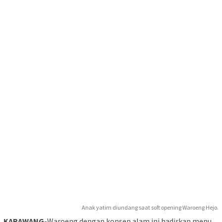
Anak yatim diundang saat soft opening Waroeng Hejo.
KARAWANG
-Waroeng dengan konsep alam ini hadirkan menu