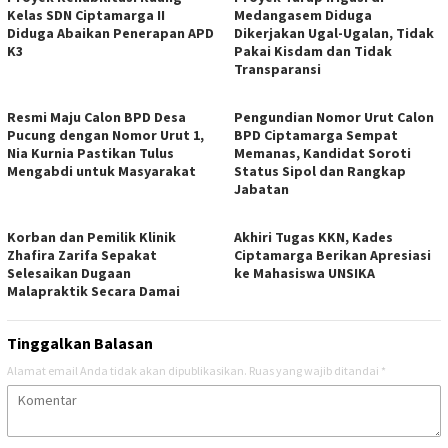
Kelas SDN Ciptamarga II
Medangasem Diduga
Diduga Abaikan Penerapan APD
Dikerjakan Ugal-Ugalan, Tidak
K3
Pakai Kisdam dan Tidak
Transparansi
Resmi Maju Calon BPD Desa
Pengundian Nomor Urut Calon
Pucung dengan Nomor Urut 1,
BPD Ciptamarga Sempat
Nia Kurnia Pastikan Tulus
Memanas, Kandidat Soroti
Mengabdi untuk Masyarakat
Status Sipol dan Rangkap
Jabatan
Korban dan Pemilik Klinik
Akhiri Tugas KKN, Kades
Zhafira Zarifa Sepakat
Ciptamarga Berikan Apresiasi
Selesaikan Dugaan
ke Mahasiswa UNSIKA
Malapraktik Secara Damai
Tinggalkan Balasan
Alamat email Anda tidak akan dipublikasikan.
Ruas yang wajib ditandai
*