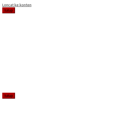
Loncat ke konten
tutup
tutup