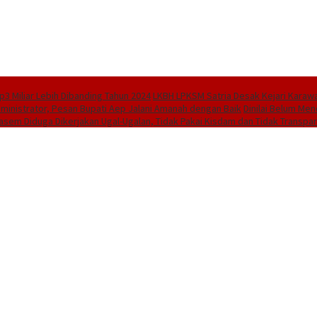
3 Miliar Lebih Dibanding Tahun 2024
LKBH LPKSM Satria Desak Kejari Karaw
dministrator, Pesan Bupati Aep Jalani Amanah dengan Baik
Dinilai Belum Men
asem Diduga Dikerjakan Ugal-Ugalan, Tidak Pakai Kisdam dan Tidak Transpar