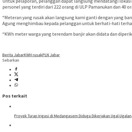
Untuk pelaporan, pelanggan dapat langsung mendatangi lokasi
personel yang terdiri dari 222 orang di ULP Pamanukan dan 40 o
“Meteran yang rusak akan langsung kami ganti dengan yang baru 
Agung menghimbau kepada pelanggan untuk berhati-hati terh
“KWh meter warga yang terendam banjir akan didata dan diperiks
Berita Jabar
KWH rusak
PLN Jabar
Sebarkan
Pos terkait
Proyek Turap Irigasi di Medangasem Diduga Dikerjakan Ugal-Ugalan,