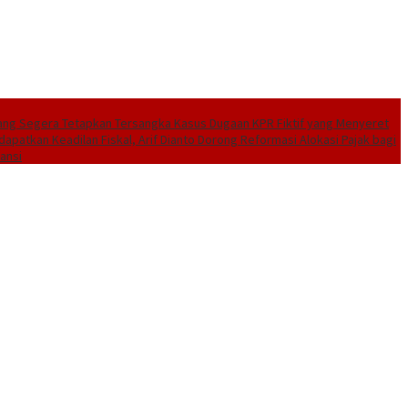
ang Segera Tetapkan Tersangka Kasus Dugaan KPR Fiktif yang Menyeret
dapatkan Keadilan Fiskal, Arif Dianto Dorong Reformasi Alokasi Pajak bagi
ansi