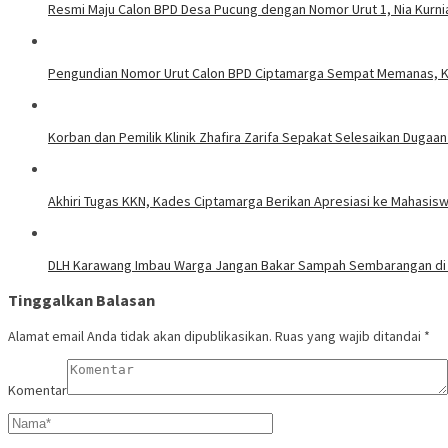
Resmi Maju Calon BPD Desa Pucung dengan Nomor Urut 1, Nia Kurni
Pengundian Nomor Urut Calon BPD Ciptamarga Sempat Memanas, Ka
Korban dan Pemilik Klinik Zhafira Zarifa Sepakat Selesaikan Dugaa
Akhiri Tugas KKN, Kades Ciptamarga Berikan Apresiasi ke Mahasis
DLH Karawang Imbau Warga Jangan Bakar Sampah Sembarangan di 
Tinggalkan Balasan
Alamat email Anda tidak akan dipublikasikan.
Ruas yang wajib ditandai
*
Komentar