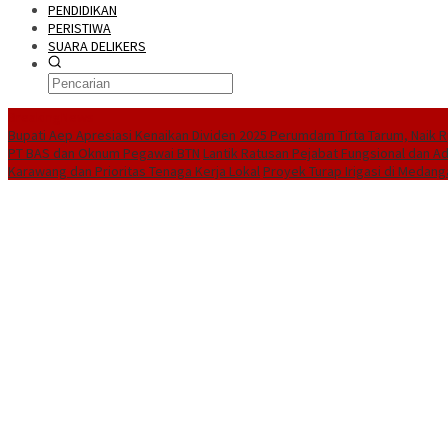
PENDIDIKAN
PERISTIWA
SUARA DELIKERS
BreakingNews
Bupati Aep Apresiasi Kenaikan Dividen 2025 Perumdam Tirta Tarum, Naik Rp
PT BAS dan Oknum Pegawai BTN
Lantik Ratusan Pejabat Fungsional dan A
Karawang dan Prioritas Tenaga Kerja Lokal
Proyek Turap Irigasi di Medang