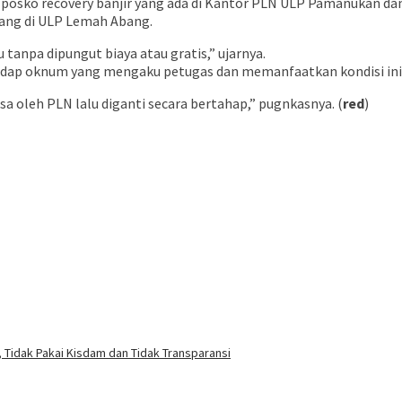
 posko recovery banjir yang ada di Kantor PLN ULP Pamanukan d
rang di ULP Lemah Abang.
tanpa dipungut biaya atau gratis,” ujarnya.
adap oknum yang mengaku petugas dan memanfaatkan kondisi in
a oleh PLN lalu diganti secara bertahap,” pugnkasnya. (
red
)
 Tidak Pakai Kisdam dan Tidak Transparansi