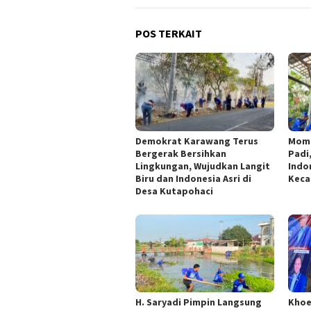
POS TERKAIT
Demokrat Karawang Terus
Mom
Bergerak Bersihkan
Padi
Lingkungan, Wujudkan Langit
Indo
Biru dan Indonesia Asri di
Keca
Desa Kutapohaci
H. Saryadi Pimpin Langsung
Khoe