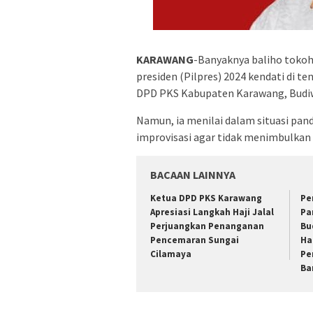
KARAWANG
-Banyaknya baliho tokoh 
presiden (Pilpres) 2024 kendati di t
DPD PKS Kabupaten Karawang, Budi
Namun, ia menilai dalam situasi pand
improvisasi agar tidak menimbulkan 
BACAAN LAINNYA
Ketua DPD PKS Karawang
Pe
Apresiasi Langkah Haji Jalal
Pa
Perjuangkan Penanganan
Bu
Pencemaran Sungai
Ha
Cilamaya
Pe
Ba