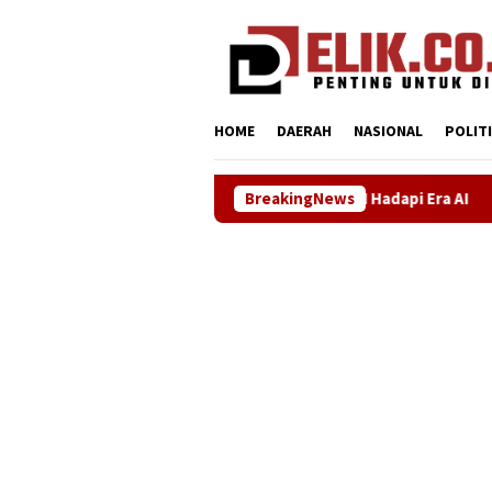
Loncat
tutup
ke
konten
HOME
DAERAH
NASIONAL
POLIT
rkuat Kesiapan SDM Hadapi Era AI
BreakingNews
Demokrat Karawang Te