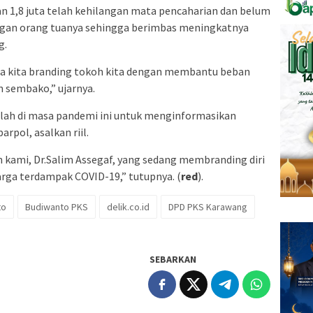
n 1,8 juta telah kehilangan mata pencaharian dan belum
ngan orang tuanya sehingga berimbas meningkatnya
g.
na kita branding tokoh kita dengan membantu beban
sembako,” ujarnya.
alah di masa pandemi ini untuk menginformasikan
rpol, asalkan riil.
n kami, Dr.Salim Assegaf, yang sedang membranding diri
rga terdampak COVID-19,” tutupnya. (
red
).
to
Budiwanto PKS
delik.co.id
DPD PKS Karawang
SEBARKAN