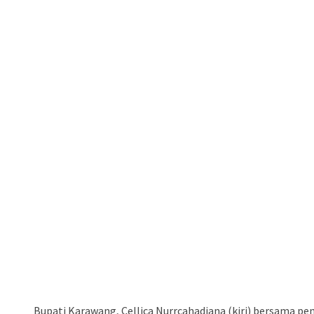
Bupati Karawang, Cellica Nurrcahadiana (kiri) bersama pe