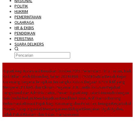
NASIONAL
POLITIK
HUKRIM
PEMERINTAHAN
OLAHRAGA
HR & EKBIS
PENDIDIKAN
PERISTIWA
SUARA DELIKERS
BreakingNews
Bupati Aep Apresiasi Kenaikan Dividen 2025 Perumdam Tirta Tarum, Naik
Rp3 Miliar Lebih Dibanding Tahun 2024
LKBH LPKSM Satria Desak Kejari
Karawang Segera Tetapkan Tersangka Kasus Dugaan KPR Fiktif yang
Menyeret PT BAS dan Oknum Pegawai BTN
Lantik Ratusan Pejabat
Fungsional dan Administrator, Pesan Bupati Aep Jalani Amanah dengan
Baik
Dinilai Belum Mendapatkan Keadilan Fiskal, Arif Dianto Dorong
Reformasi Alokasi Pajak bagi Karawang dan Prioritas Tenaga Kerja Lokal
Proyek Turap Irigasi di Medangasem Diduga Dikerjakan Ugal-Ugalan,
Tidak Pakai Kisdam dan Tidak Transparansi