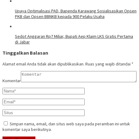
Upaya Optimalisasi PAD, Bapenda Karawang Sosialisasikan Opsen
PKB dan Opsen BBNKB kepada 900 Pelaku Usaha
Sedot Anggaran Rp7 Miliar, Bupati Aep Klaim LKS Gratis Pertama
di Jabar
Tinggalkan Balasan
Alamat email Anda tidak akan dipublikasikan.
Ruas yang wajib ditandai
*
Komentar
Simpan nama, email, dan situs web saya pada peramban ini untuk
komentar saya berikutnya.