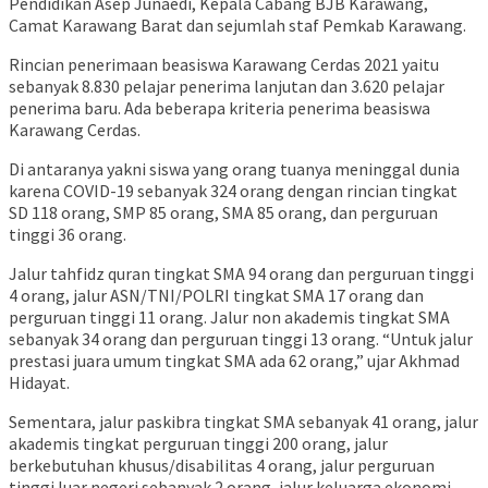
Pendidikan Asep Junaedi, Kepala Cabang BJB Karawang,
Camat Karawang Barat dan sejumlah staf Pemkab Karawang.
Rincian penerimaan beasiswa Karawang Cerdas 2021 yaitu
sebanyak 8.830 pelajar penerima lanjutan dan 3.620 pelajar
penerima baru. Ada beberapa kriteria penerima beasiswa
Karawang Cerdas.
Di antaranya yakni siswa yang orang tuanya meninggal dunia
karena COVID-19 sebanyak 324 orang dengan rincian tingkat
SD 118 orang, SMP 85 orang, SMA 85 orang, dan perguruan
tinggi 36 orang.
Jalur tahfidz quran tingkat SMA 94 orang dan perguruan tinggi
4 orang, jalur ASN/TNI/POLRI tingkat SMA 17 orang dan
perguruan tinggi 11 orang. Jalur non akademis tingkat SMA
sebanyak 34 orang dan perguruan tinggi 13 orang. “Untuk jalur
prestasi juara umum tingkat SMA ada 62 orang,” ujar Akhmad
Hidayat.
Sementara, jalur paskibra tingkat SMA sebanyak 41 orang, jalur
akademis tingkat perguruan tinggi 200 orang, jalur
berkebutuhan khusus/disabilitas 4 orang, jalur perguruan
tinggi luar negeri sebanyak 2 orang, jalur keluarga ekonomi