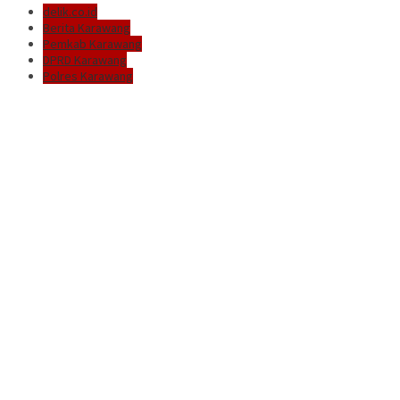
delik.co.id
Berita Karawang
Pemkab Karawang
DPRD Karawang
Polres Karawang