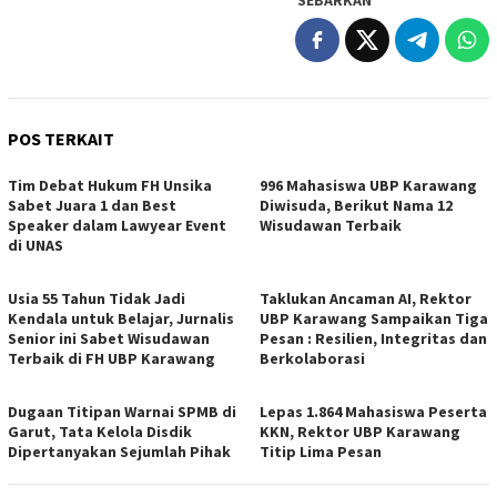
POS TERKAIT
Tim Debat Hukum FH Unsika
996 Mahasiswa UBP Karawang
Sabet Juara 1 dan Best
Diwisuda, Berikut Nama 12
Speaker dalam Lawyear Event
Wisudawan Terbaik
di UNAS
Usia 55 Tahun Tidak Jadi
Taklukan Ancaman AI, Rektor
Kendala untuk Belajar, Jurnalis
UBP Karawang Sampaikan Tiga
Senior ini Sabet Wisudawan
Pesan : Resilien, Integritas dan
Terbaik di FH UBP Karawang
Berkolaborasi
Dugaan Titipan Warnai SPMB di
Lepas 1.864 Mahasiswa Peserta
Garut, Tata Kelola Disdik
KKN, Rektor UBP Karawang
Dipertanyakan Sejumlah Pihak
Titip Lima Pesan