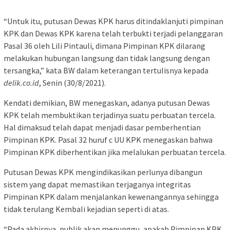
“Untuk itu, putusan Dewas KPK harus ditindaklanjuti pimpinan
KPK dan Dewas KPK karena telah terbukti terjadi pelanggaran
Pasal 36 oleh Lili Pintauli, dimana Pimpinan KPK dilarang
melakukan hubungan langsung dan tidak langsung dengan
tersangka,” kata BW dalam keterangan tertulisnya kepada
delik.co.id
, Senin (30/8/2021).
Kendati demikian, BW menegaskan, adanya putusan Dewas
KPK telah membuktikan terjadinya suatu perbuatan tercela.
Hal dimaksud telah dapat menjadi dasar pemberhentian
Pimpinan KPK. Pasal 32 huruf c UU KPK menegaskan bahwa
Pimpinan KPK diberhentikan jika melalukan perbuatan tercela.
Putusan Dewas KPK mengindikasikan perlunya dibangun
sistem yang dapat memastikan terjaganya integritas
Pimpinan KPK dalam menjalankan kewenangannya sehingga
tidak terulang Kembali kejadian seperti di atas.
“Pada akhirnya, publik akan menunggu, apakah Pimpinan KPK