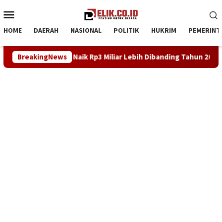
Loncat
Menu
ke
Mobile
konten
HOME
DAERAH
NASIONAL
POLITIK
HUKRIM
PEMERINT
rta Tarum, Naik Rp3 Miliar Lebih Dibanding Tahun 2024
BreakingNews
L