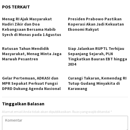
POS TERKAIT
Menag RI Ajak Masyarakat
Presiden Prabowo Pastikan
Hadiri Zikir dan Doa
Koperasi Akan Jadi Kekuatan
Kebangsaan Bersama Habib
Ekonomi Rakyat
Syech di Monas pada 1 Agustus
Ratusan Tahun Mendidik
Siap Jalankan RUPTL Terhijau
Masyarakat, Menag Minta Jaga
Sepanjang Sejarah, PLN
Marwah Pesantren
Tingkatkan Bauran EBT hingga
2034
Gelar Pertemuan, ADKASI dan
Curangi Takaran, Kemendag RI
MPR Sepakat Perkuat Fungsi
Tutup Gudang Minyakita di
DPRD Dukung Agenda Nasional
Karawang
Tinggalkan Balasan
Alamat email Anda tidak akan dipublikasikan.
Ruas yang wajib ditandai
*