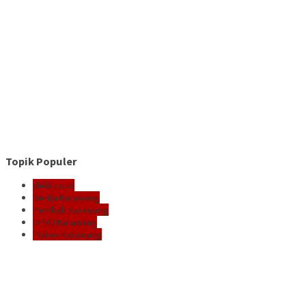
Topik Populer
delik.co.id
Berita Karawang
Pemkab Karawang
DPRD Karawang
Polres Karawang