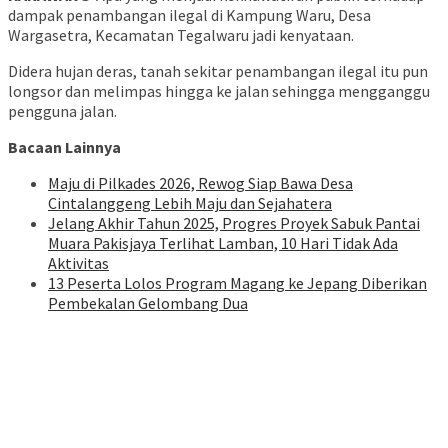
dampak penambangan ilegal di Kampung Waru, Desa
Wargasetra, Kecamatan Tegalwaru jadi kenyataan.
Didera hujan deras, tanah sekitar penambangan ilegal itu pun
longsor dan melimpas hingga ke jalan sehingga mengganggu
pengguna jalan.
Bacaan Lainnya
Maju di Pilkades 2026, Rewog Siap Bawa Desa
Cintalanggeng Lebih Maju dan Sejahatera
Jelang Akhir Tahun 2025, Progres Proyek Sabuk Pantai
Muara Pakisjaya Terlihat Lamban, 10 Hari Tidak Ada
Aktivitas
13 Peserta Lolos Program Magang ke Jepang Diberikan
Pembekalan Gelombang Dua