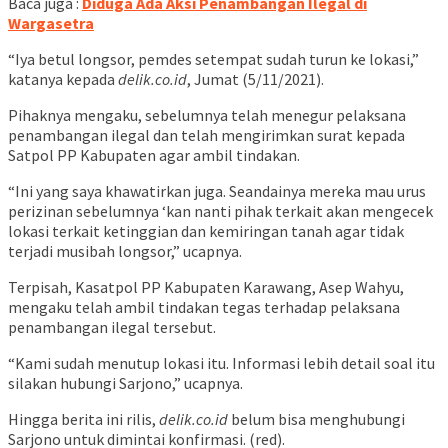
Baca juga :
Diduga Ada Aksi Penambangan Ilegal di
Wargasetra
“Iya betul longsor, pemdes setempat sudah turun ke lokasi,”
katanya kepada
delik.co.id
, Jumat (5/11/2021).
Pihaknya mengaku, sebelumnya telah menegur pelaksana
penambangan ilegal dan telah mengirimkan surat kepada
Satpol PP Kabupaten agar ambil tindakan.
“Ini yang saya khawatirkan juga. Seandainya mereka mau urus
perizinan sebelumnya ‘kan nanti pihak terkait akan mengecek
lokasi terkait ketinggian dan kemiringan tanah agar tidak
terjadi musibah longsor,” ucapnya.
Terpisah, Kasatpol PP Kabupaten Karawang, Asep Wahyu,
mengaku telah ambil tindakan tegas terhadap pelaksana
penambangan ilegal tersebut.
“Kami sudah menutup lokasi itu. Informasi lebih detail soal itu
silakan hubungi Sarjono,” ucapnya.
Hingga berita ini rilis,
delik.co.id
belum bisa menghubungi
Sarjono untuk dimintai konfirmasi. (red).