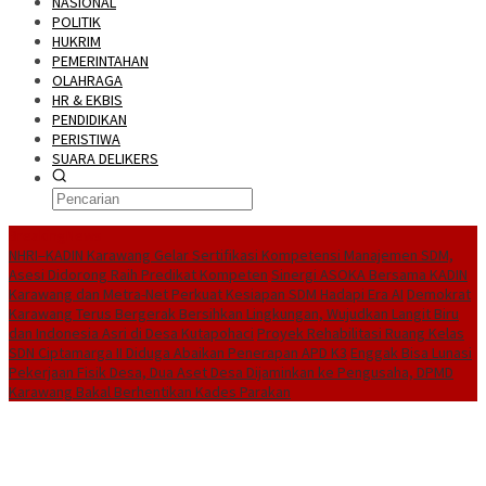
NASIONAL
POLITIK
HUKRIM
PEMERINTAHAN
OLAHRAGA
HR & EKBIS
PENDIDIKAN
PERISTIWA
SUARA DELIKERS
BreakingNews
NHRI–KADIN Karawang Gelar Sertifikasi Kompetensi Manajemen SDM,
Asesi Didorong Raih Predikat Kompeten
Sinergi ASOKA Bersama KADIN
Karawang dan Metra-Net Perkuat Kesiapan SDM Hadapi Era AI
Demokrat
Karawang Terus Bergerak Bersihkan Lingkungan, Wujudkan Langit Biru
dan Indonesia Asri di Desa Kutapohaci
Proyek Rehabilitasi Ruang Kelas
SDN Ciptamarga II Diduga Abaikan Penerapan APD K3
Enggak Bisa Lunasi
Pekerjaan Fisik Desa, Dua Aset Desa Dijaminkan ke Pengusaha, DPMD
Karawang Bakal Berhentikan Kades Parakan