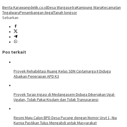
Berita Karawang
delik.co.id
Desa Wargasetra
Kampung Waru
Kecamatan
Tegalwaru
Penambangan ilegal
Tanah longsor
Sebarkan
Pos terkait
Proyek Rehabilitasi Ruang Kelas SDN Ciptamarga II Diduga
Abaikan Penerapan APD K3
Proyek Turap Irigasi di Medangasem Diduga Dikerjakan Ugal-
Ugalan, Tidak Pakai Kisdam dan Tidak Transparansi
Resmi Maju Calon BPD Desa Pucung dengan Nomor Urut 1, Nia
Kurnia Pastikan Tulus Mengabdi untuk Masyarakat