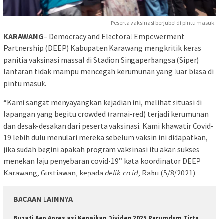
Peserta vaksinasi berjubel di pintu masuk.
KARAWANG
– Democracy and Electoral Empowerment
Partnership (DEEP) Kabupaten Karawang mengkritik keras
panitia vaksinasi massal di Stadion Singaperbangsa (Siper)
lantaran tidak mampu mencegah kerumunan yang luar biasa di
pintu masuk.
“Kami sangat menyayangkan kejadian ini, melihat situasi di
lapangan yang begitu crowded (ramai-red) terjadi kerumunan
dan desak-desakan dari peserta vaksinasi. Kami khawatir Covid-
19 lebih dulu menulari mereka sebelum vaksin ini didapatkan,
jika sudah begini apakah program vaksinasi itu akan sukses
menekan laju penyebaran covid-19” kata koordinator DEEP
Karawang, Gustiawan, kepada
delik.co.id
, Rabu (5/8/2021).
BACAAN LAINNYA
Bupati Aep Apresiasi Kenaikan Dividen 2025 Perumdam Tirta